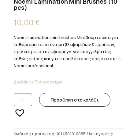
Noemi Lamination Mini Brushes (10
pcs)
10,00
€
Noemi Lamination mini brushes Mini βουρτσάκια για
καθάρισμα και χτένισμα βλεφαρίδων & φρυδιών,
πριν και μετά την εφαρμογή για επαγγελματίες
καθώς επίσης και για τις πελάτισσες σας στο σπίτι.
Noemi professional...
Διαβάστε Περισσότερα
Noemi
Προσθήκη στο καλάθι
Lamination
Mini
Brushes
(10
pcs)
Κωδικός προϊόντος:
1014301010055
Κατηγορίες: