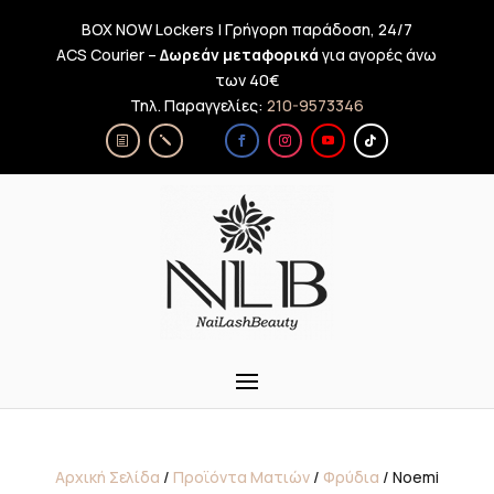
BOX NOW Lockers | Γρήγορη παράδοση, 24/7
ACS Courier –
Δωρεάν μεταφορικά
για αγορές άνω
των 40€
Τηλ. Παραγγελίες:
210-9573346
Αρχική Σελίδα
/
Προϊόντα Ματιών
/
Φρύδια
/ Noemi