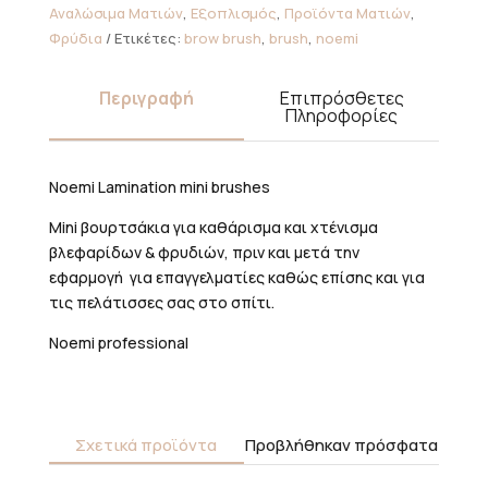
ποσότητα
Αναλώσιμα Ματιών
,
Εξοπλισμός
,
Προϊόντα Ματιών
,
Φρύδια
Ετικέτες:
brow brush
,
brush
,
noemi
Περιγραφή
Επιπρόσθετες
Πληροφορίες
Noemi Lamination mini brushes
Mini βουρτσάκια για καθάρισμα και χτένισμα
βλεφαρίδων & φρυδιών, πριν και μετά την
εφαρμογή για επαγγελματίες καθώς επίσης και για
τις πελάτισσες σας στο σπίτι.
Noemi professional
Σχετικά προϊόντα
Προβλήθηκαν πρόσφατα