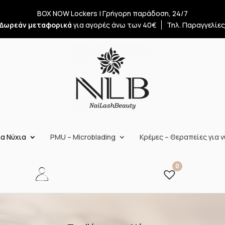
BOX NOW Lockers | Γρήγορη παράδοση, 24/7
Δωρεάν μεταφορικά
για αγορές άνω των 40€
Τηλ. Παραγγελίε
α Νύχια
PMU – Microblading
Κρέμες – Θεραπείες για ν
0