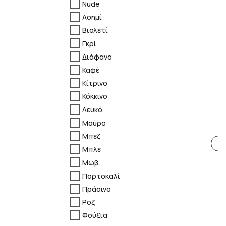
Nude
Ασημί
Βιολετί
Γκρί
Διάφανο
Καφέ
Κίτρινο
Κόκκινο
Λευκό
Μαύρο
Μπεζ
Μπλε
Μωβ
Πορτοκαλί
Πράσινο
Ροζ
Φούξια