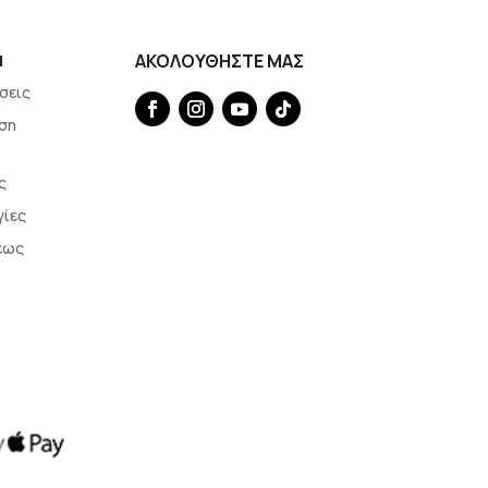
Η
ΑΚΟΛΟΥΘΗΣΤΕ ΜΑΣ
σεις
ση
ς
γίες
εως