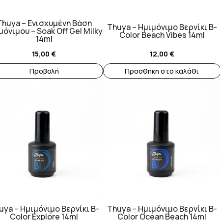
Thuya – Ενισχυμένη Βάση
Thuya – Ημιμόνιμο Βερνίκι B-
μόνιμου – Soak Off Gel Milky
Color Beach Vibes 14ml
14ml
15,00
€
12,00
€
Προβολή
Προσθήκη στο καλάθι
uya – Ημιμόνιμο Βερνίκι B-
Thuya – Ημιμόνιμο Βερνίκι B-
Color Explore 14ml
Color Ocean Beach 14ml