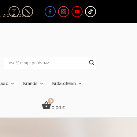
ς:
210-9573346
ύχια
Brands
Βιβλιοθήκη
0,00
€