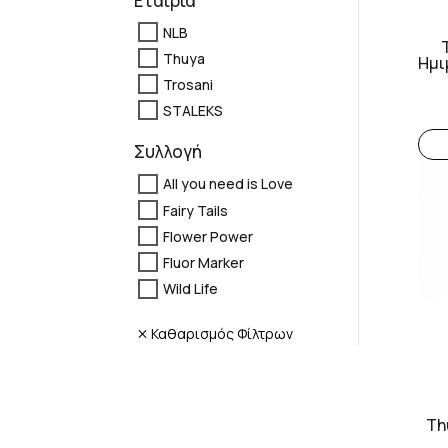
Εταιρία
NLB
Thuya
Ημι
Trosani
STALEKS
Συλλογή
All you need is Love
Fairy Tails
Flower Power
Fluor Marker
Wild Life
Καθαρισμός Φίλτρων
Th