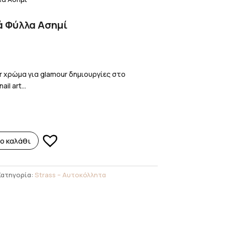
ά Φύλλα Ασημί
r χρώμα για glamour δημιουργίες στο
l art...
ο καλάθι
Κατηγορία:
Strass – Αυτοκόλλητα