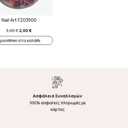
Nail Art FZ03500
Original
Η
3,00
€
2,00
€
price
τρέχουσα
ροσθήκη στο καλάθι
was:
τιμή
3,00 €.
είναι:
2,00 €.
Ασφάλεια Συναλλαγών
100% ασφαλείς πληρωμές με
κάρτες