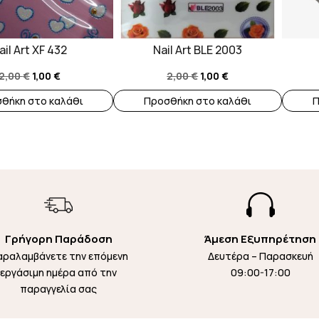
ail Art XF 432
Nail Art BLE 2003
Original
Η
Original
Η
2,00
€
1,00
€
2,00
€
1,00
€
price
τρέχουσα
price
τρέχουσα
θήκη στο καλάθι
Προσθήκη στο καλάθι
Π
was:
τιμή
was:
τιμή
2,00 €.
είναι:
2,00 €.
είναι:
1,00 €.
1,00 €.

Γρήγορη Παράδοση
Άμεση Εξυπηρέτηση
αραλαμβάνετε την επόμενη
Δευτέρα – Παρασκευή
εργάσιμη ημέρα από την
09:00-17:00
παραγγελία σας