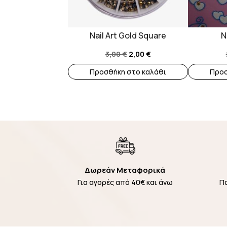
Nail Art Gold Square
N
Original
Η
3,00
€
2,00
€
price
τρέχουσα
Προσθήκη στο καλάθι
Προσ
was:
τιμή
3,00 €.
είναι:
2,00 €.
Δωρεάν Μεταφορικά
Για αγορές από 40€ και άνω
Π