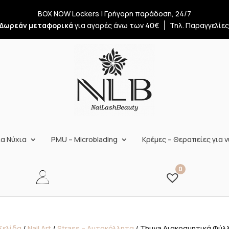
BOX NOW Lockers | Γρήγορη παράδοση, 24/7
Δωρεάν μεταφορικά
για αγορές άνω των 40€
Τηλ. Παραγγελίε
α Νύχια
PMU – Microblading
Κρέμες – Θεραπείες για ν
0
Σελίδα
/
Nail Art
/
Strass – Αυτοκόλλητα
/ Thuya Διακοσμητικά Φύλ