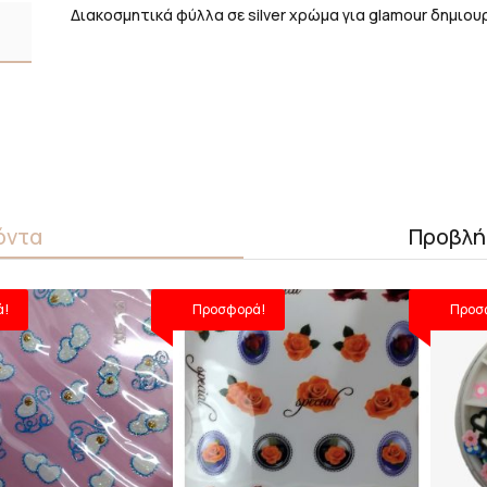
Διακοσμητικά φύλλα σε silver χρώμα για glamour δημιουρ
όντα
Προβλή
ά!
Προσφορά!
Προσ