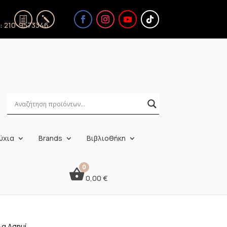
ς:
210-9573346
ύχια
Brands
Βιβλιοθήκη
0,00
€
λα Ασημί