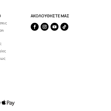
Η
ΑΚΟΛΟΥΘΗΣΤΕ ΜΑΣ
σεις
ση
ς
γίες
εως