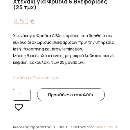
Χτενάκι για Φρύδια & Βλεφαρίδες
(25 τμχ)
9,50
€
Χτενάκι για Φρύδια & Βλεφαρίδες που βοηθά στον
εύκολο διαχωρισμό βλεφαρίδων πριν την υπηρεσία
lash lift/perming και brow lamination.
Μήκος 9 εκ διπλό χτενάκι, με μακριά λαβή και πυκνή
κεφαλή. Σακουλάκι των 25 μονάδων...
Διαβάστε Περισσότερα
Χτενάκι
Προσθήκη στο καλάθι
για
Φρύδια
&
Βλεφαρίδες
(25
Κωδικός προϊόντος:
11106019
Κατηγορίες:
Αναλώσιμα