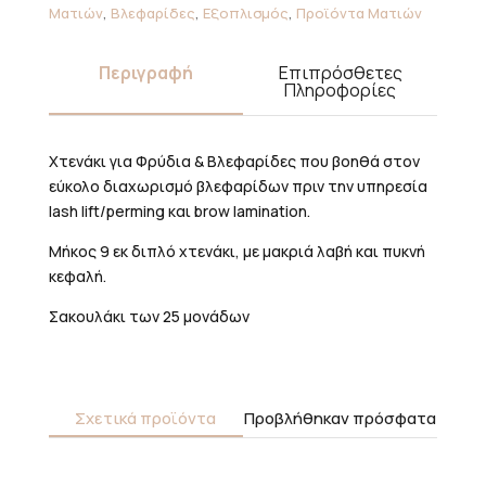
τμχ)
Ματιών
,
Βλεφαρίδες
,
Εξοπλισμός
,
Προϊόντα Ματιών
ποσότητα
Περιγραφή
Επιπρόσθετες
Πληροφορίες
Χτενάκι για Φρύδια & Βλεφαρίδες που βοηθά στον
εύκολο διαχωρισμό βλεφαρίδων πριν την υπηρεσία
lash lift/perming και brow lamination.
Μήκος 9 εκ διπλό χτενάκι, με μακριά λαβή και πυκνή
κεφαλή.
Σακουλάκι των 25 μονάδων
Σχετικά προϊόντα
Προβλήθηκαν πρόσφατα