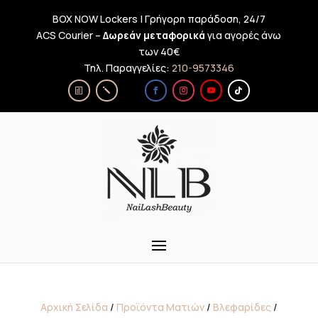
BOX NOW Lockers | Γρήγορη παράδοση, 24/7
ACS Courier –
Δωρεάν μεταφορικά
για αγορές άνω
των 40€
Τηλ. Παραγγελίες:
210-9573346
Αρχική Σελίδα
/
Προϊόντα Ματιών
/
Βλεφαρίδες
/