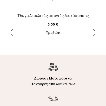
να
επιλεγούν
Thuya Ακρυλικές μπογιές διακόσμησης
στη
σελίδα
5,00
€
του
Προβολή
προϊόντος
Δωρεάν Μεταφορικά
Για αγορές από 40€ και άνω