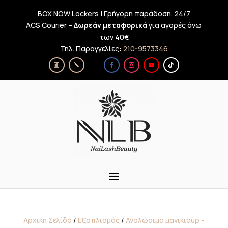
BOX NOW Lockers | Γρήγορη παράδοση, 24/7
ACS Courier –
Δωρεάν μεταφορικά
για αγορές άνω
των 40€
Τηλ. Παραγγελίες:
210-9573346
Αρχική Σελίδα
/
Εξοπλισμός
/
Αναλώσιμα μανικιούρ -