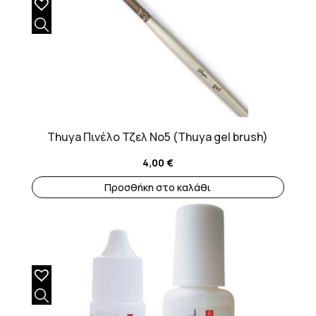
Thuya Πινέλο Τζελ Νο5 (Thuya gel brush)
4,00
€
Προσθήκη στο καλάθι
Αυτό
το
προϊόν
έχει
πολλαπλές
παραλλαγές.