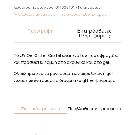
15ml
Κωδικός προϊόντος:
011305101
Κατηγορίες:
ποσότητα
Αναλώσιμα μανικιούρ - πεντικιούρ
,
Εξοπλισμός
Περιγραφή
Επιπρόσθετες
Πληροφορίες
Το UV Gel Glitter Cristal είναι ένα top που σφραγίζει
και προσθέτει λάμψη στο ακρυλικό και στο gel.
Ολοκληρώστε το μανικιούρ των ακρυλικών ή gel
νυχιών με ένα όμορφο διακριτικό glitter φινίρισμα.
Σχετικά προϊόντα
Προβλήθηκαν πρόσφατα