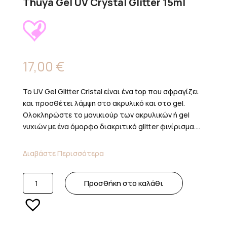
Thuya Gel UV Crystal Glitter 15ml
17,00
€
Το UV Gel Glitter Cristal είναι ένα top που σφραγίζει
και προσθέτει λάμψη στο ακρυλικό και στο gel.
Ολοκληρώστε το μανικιούρ των ακρυλικών ή gel
νυχιών με ένα όμορφο διακριτικό glitter φινίρισμα....
Διαβάστε Περισσότερα
Thuya
Προσθήκη στο καλάθι
Gel
UV
Crystal
Glitter