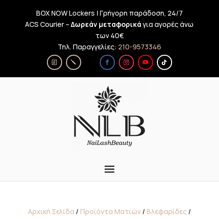
BOX NOW Lockers | Γρήγορη παράδοση, 24/7
ACS Courier –
Δωρεάν μεταφορικά
για αγορές άνω
των 40€
Τηλ. Παραγγελίες:
210-9573346
Αρχική Σελίδα
/
Προϊόντα Ματιών
/
Βλεφαρίδες
/