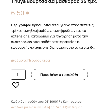
Thuya Βουρτσάκια μάσκαρας 25 τμχ.
6,50
€
Περιγραφή:
Χρησιμοποιείται για να χτενίσετε τις
τρίχες των βλεφαρίδων, των φρυδιών και τα
extensions. Κατάλληλα για την χρήση μετά την
ολοκλήρωση οποιασδήποτε θεραπείας κι
εφαρμογής extensions. Χρησιμοποιήστε τα για �...
Διαβάστε Περισσότερα
Thuya
Προσθήκη στο καλάθι
Βουρτσάκια
μάσκαρας
25
τμχ.
ποσότητα
Κωδικός προϊόντος:
011106017
Κατηγορίες:
Αναλώσιμα Ματιών
,
Βλεφαρίδες
,
Εξοπλισμός
,