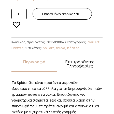
Thuya
Προσθήκη στο καλάθι
Spider
Gel
Paint
White
5ml
Κωδικός προϊόντος:
011509084
Κατηγορίες:
Nail Art
,
ποσότητα
Πάστες
Ετικέτες:
nail art
,
thuya
,
πάστες
Περιγραφή
Επιπρόσθετες
Πληροφορίες
Το Spider Gel είναι προϊόντα με μεγάλη
ελαστικότητα κατάλληλα για τη δημιουργία λεπτών
γραμμών πάνω στα νύχια.. Είναι ιδανικό για
γεωμετρικά σχήματα, εφέ και σχέδια. Χάρη στην
πυκνή υφή του, επιτρέπει ακριβή και αποκλειστικά
σχέδια με εξαιρετικά λεπτές γραμμές.