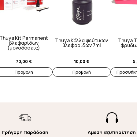
Thuya Kit Permanent
Thuya Κόλλα ψεύτικων
Thuya Τ
βλεφαρίδων
βλεφαρίδων 7ml
φρυδιώ
(μονοδόσεις)
70,00
€
10,00
€
5
Προβολή
Προβολή
Προσθήκη

Γρήγορη Παράδοση
Άμεση Εξυπηρέτηση