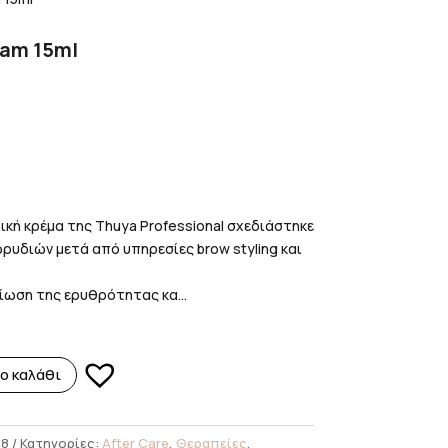
eam 15ml
ική κρέμα της Thuya Professional σχεδιάστηκε
φρυδιών μετά από υπηρεσίες brow styling και
ίωση της ερυθρότητας κα...
ο καλάθι
48
Κατηγορίες:
After Care
,
Θεραπείες
,