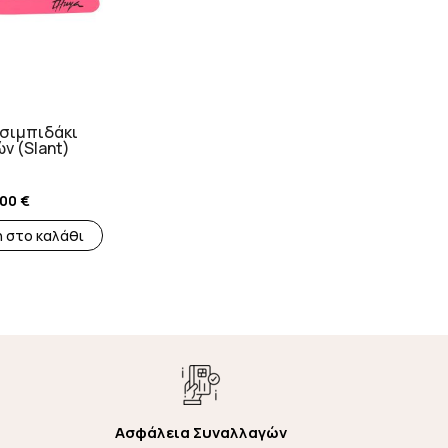
σιμπιδάκι
ν (Slant)
,00
€
 στο καλάθι
Ασφάλεια Συναλλαγών