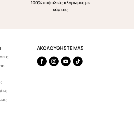
100% ασφαλείς πληρωμές με
κάρτες
Η
ΑΚΟΛΟΥΘΗΣΤΕ ΜΑΣ
σεις
ση
ς
γίες
εως