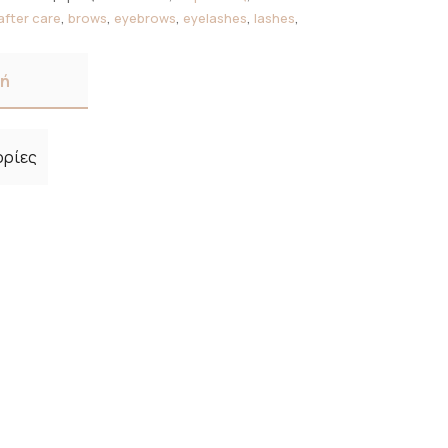
after care
,
brows
,
eyebrows
,
eyelashes
,
lashes
,
φή
ορίες