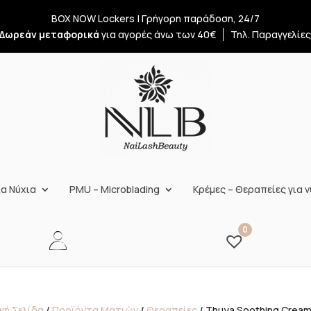
BOX NOW Lockers | Γρήγορη παράδοση, 24/7
Δωρεάν μεταφορικά
για αγορές άνω των 40€
Τηλ. Παραγγελίε
α Νύχια
PMU – Microblading
Κρέμες – Θεραπείες για ν
0
κή Σελίδα
/
Προϊόντα Ματιών
/
Θεραπείες
/ Thuya Soothing Cream