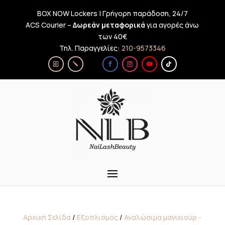
BOX NOW Lockers | Γρήγορη παράδοση, 24/7
ACS Courier –
Δωρεάν μεταφορικά
για αγορές άνω
των 40€
Τηλ. Παραγγελίες:
210-9573346
Αρχική Σελίδα
/
Εξοπλισμός
/
Αναλώσιμα μανικιούρ -