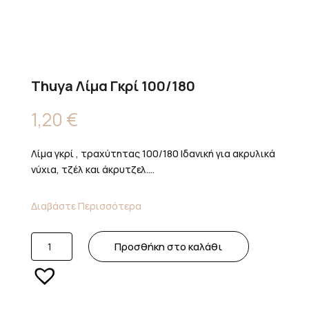
Thuya Λίμα Γκρί 100/180
1,20
€
Λίμα γκρί , τραχύτητας 100/180 Ιδανική για ακρυλικά
νύχια, τζέλ και άκρυτζελ....
Διαβάστε Περισσότερα
Thuya
Προσθήκη στο καλάθι
Λίμα
Γκρί
100/180
ποσότητα