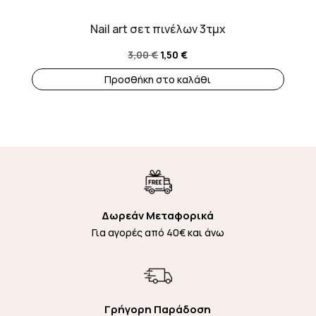
Nail art σετ πινέλων 3τμχ
Original
Η
3,00
€
1,50
€
price
τρέχουσα
Προσθήκη στο καλάθι
was:
τιμή
3,00 €.
είναι:
1,50 €.
Δωρεάν Μεταφορικά
Για αγορές από 40€ και άνω
Γρήγορη Παράδοση