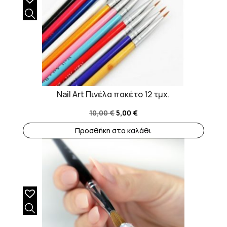
Nail Art Πινέλα πακέτο 12 τμχ.
Original
Η
10,00
€
5,00
€
price
τρέχουσα
Προσθήκη στο καλάθι
was:
τιμή
10,00 €.
είναι:
5,00 €.