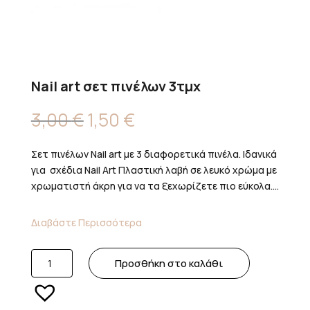
Nail art σετ πινέλων 3τμχ
Original
Η
3,00
€
1,50
€
price
τρέχουσα
was:
τιμή
Σετ πινέλων Nail art με 3 διαφορετικά πινέλα. Ιδανικά
3,00 €.
είναι:
για σχέδια Nail Art Πλαστική λαβή σε λευκό χρώμα με
1,50 €.
χρωματιστή άκρη για να τα ξεχωρίζετε πιο εύκολα....
Διαβάστε Περισσότερα
Nail
Προσθήκη στο καλάθι
art
σετ
πινέλων