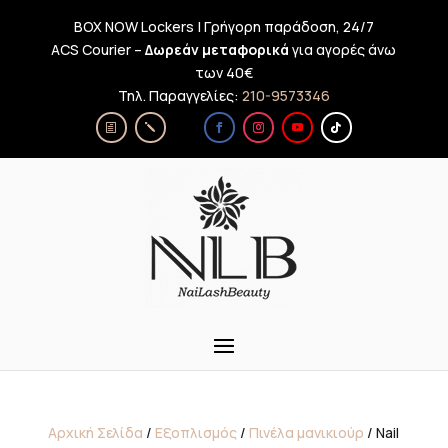
BOX NOW Lockers | Γρήγορη παράδοση, 24/7
ACS Courier –
Δωρεάν μεταφορικά
για αγορές άνω
των 40€
Τηλ. Παραγγελίες:
210-9573346
Αρχική Σελίδα
/
Εξοπλισμός
/
Πινέλα μανικιούρ
/ Nail