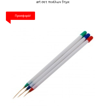
art σετ πινέλων 3τμχ
Προσφορά!