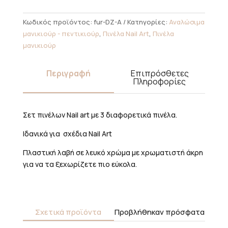
3τμχ
ποσότητα
Κωδικός προϊόντος:
fur-DZ-A
Κατηγορίες:
Αναλώσιμα
μανικιούρ - πεντικιούρ
,
Πινέλα Nail Art
,
Πινέλα
μανικιούρ
Περιγραφή
Επιπρόσθετες
Πληροφορίες
Σετ πινέλων Nail art με 3 διαφορετικά πινέλα.
Ιδανικά για σχέδια Nail Art
Πλαστική λαβή σε λευκό χρώμα με χρωματιστή άκρη
για να τα ξεχωρίζετε πιο εύκολα.
Σχετικά προϊόντα
Προβλήθηκαν πρόσφατα