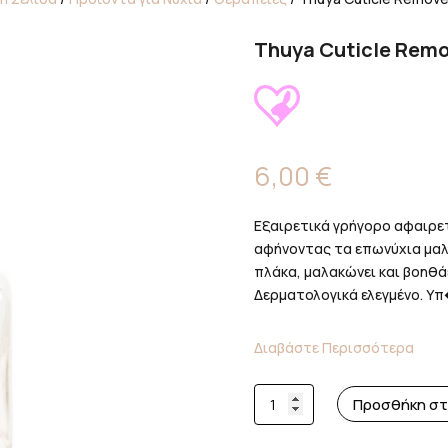
Thuya Cuticle Remo
6,00
€
Εξαιρετικά γρήγορο αφαιρετ
αφήνοντας τα επωνύχια μαλα
πλάκα, μαλακώνει και βοηθά
Δερματολογικά ελεγμένο. Υπ�
Διαβάστε Περισσότερα
Thuya
Προσθήκη στ
Cuticle
Remover