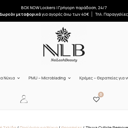
BOX NOW Lockers | Γρήγορη παράδοση, 24/7
Δωρεάν μεταφορικά
για αγορές άνω των 40€
Τηλ. Παραγγελίε
α Νύχια
PMU – Microblading
Κρέμες – Θεραπείες για ν
0
ή Σελίδα
/
Προϊόντα για Νύχια
/
Θεραπείες
/ Thuya Cuticle Remove