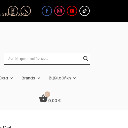
ς:
210-9573346
ύχια
Brands
Βιβλιοθήκη
0,00
€
r 12ml