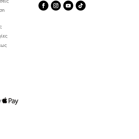
σεις
ση
ς
γίες
εως