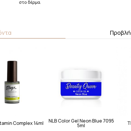
στο δέρμα.
όντα
Προβλή
NLB Color Gel Neon Blue 7095
tamin Complex 14ml
T
5ml