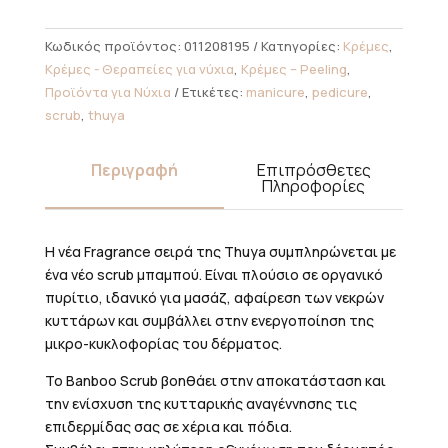
Κωδικός προϊόντος:
011208195
Κατηγορίες:
Κρέμες
,
Κρέμες - Θεραπείες για νύχια
,
Κρέμες – Peeling
,
Προϊόντα για Νύχια
Ετικέτες:
manicure
,
pedicure
,
scrub
,
thuya
Περιγραφή
Επιπρόσθετες
Πληροφορίες
Η νέα Fragrance σειρά της Thuya συμπληρώνεται με
ένα νέο scrub μπαμπού. Είναι πλούσιο σε οργανικό
πυρίτιο, ιδανικό για μασάζ, αφαίρεση των νεκρών
κυττάρων και συμβάλλει στην ενεργοποίηση της
μικρο-κυκλοφορίας του δέρματος.
Το Banboo Scrub βοηθάει στην αποκατάσταση και
την ενίσχυση της κυτταρικής αναγέννησης τις
επιδερμίδας σας σε χέρια και πόδια.