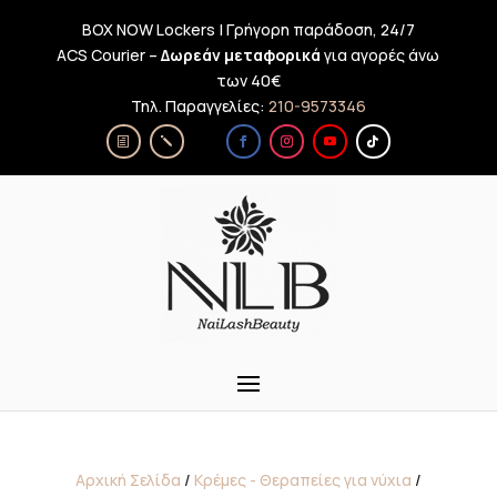
BOX NOW Lockers | Γρήγορη παράδοση, 24/7
ACS Courier –
Δωρεάν μεταφορικά
για αγορές άνω
των 40€
Τηλ. Παραγγελίες:
210-9573346
Αρχική Σελίδα
/
Κρέμες - Θεραπείες για νύχια
/