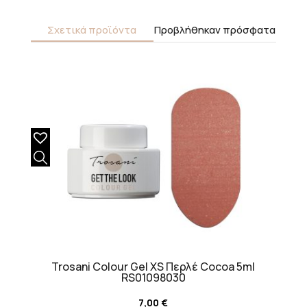
Σχετικά προϊόντα
Προβλήθηκαν πρόσφατα
Trosani Colour Gel XS Περλέ Cocoa 5ml
RS01098030
7,00
€