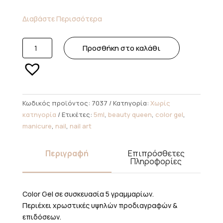
Διαβάστε Περισσότερα
NLB
Προσθήκη στο καλάθι
Color
Gel
Strawberry
7037
5ml
Κωδικός προϊόντος:
7037
Κατηγορία:
Χωρίς
ποσότητα
κατηγορία
Ετικέτες:
5ml
,
beauty queen
,
color gel
,
manicure
,
nail
,
nail art
Περιγραφή
Επιπρόσθετες
Πληροφορίες
Color Gel σε συσκευασία 5 γραμμαρίων.
Περιέχει χρωστικές υψηλών προδιαγραφών &
επιδόσεων.