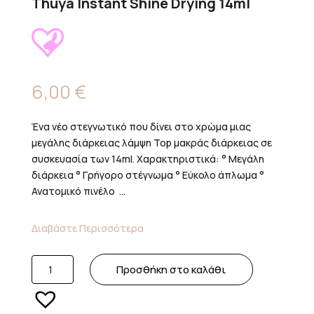
Thuya Instant Shine Drying 14ml
6,00
€
Ένα νέο στεγνωτικό που δίνει στο χρώμα μιας
μεγάλης διάρκειας λάμψη Top μακράς διάρκειας σε
συσκευασία των 14ml. Χαρακτηριστικά: ° Μεγάλη
διάρκεια ° Γρήγορο στέγνωμα ° Εύκολο άπλωμα °
Ανατομικό πινέλο ...
Διαβάστε Περισσότερα
Thuya
Προσθήκη στο καλάθι
Instant
Shine
Drying