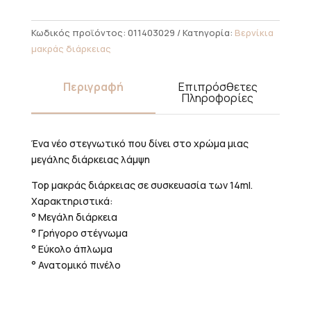
14ml
ποσότητα
Κωδικός προϊόντος:
011403029
Κατηγορία:
Βερνίκια
μακράς διάρκειας
Περιγραφή
Επιπρόσθετες
Πληροφορίες
Ένα νέο στεγνωτικό που δίνει στο χρώμα μιας
μεγάλης διάρκειας λάμψη
Top μακράς διάρκειας σε συσκευασία των 14ml.
Χαρακτηριστικά:
° Μεγάλη διάρκεια
° Γρήγορο στέγνωμα
° Εύκολο άπλωμα
° Ανατομικό πινέλο