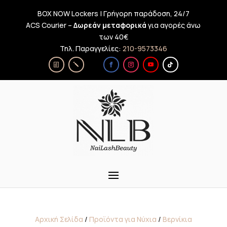
BOX NOW Lockers | Γρήγορη παράδοση, 24/7
ACS Courier –
Δωρεάν μεταφορικά
για αγορές άνω
των 40€
Τηλ. Παραγγελίες:
210-9573346
Αρχική Σελίδα
/
Προϊόντα για Νύχια
/
Βερνίκια