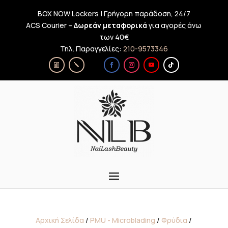
BOX NOW Lockers | Γρήγορη παράδοση, 24/7
ACS Courier –
Δωρεάν μεταφορικά
για αγορές άνω
των 40€
Τηλ. Παραγγελίες:
210-9573346
Αρχική Σελίδα
/
PMU - Microblading
/
Φρύδια
/