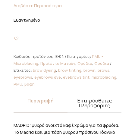
Διαβάστε Περισσότερα
Εξαντλημένο
Κωδικός προϊόντος:
E-04
Κατηγορίες:
PMU -
Microblading
,
Προϊόντα Ματιών
,
Φρύδια
,
Φρύδια
Ετικέτες:
brow dyeing
,
brow tinting
,
brown
,
brows
,
eyebrows
,
eyebrows dye
,
eyebrows tint
,
microblading
,
PMU
,
βαφη
Περιγραφή
Επιπρόσθετες
Πληροφορίες
MADRID: ψυχρό ανοιχτό καφέ χρώμα για τα φρύδια.
Το Madrid έχει μια τάση ψυχρού πράσινου. Ιδανικό