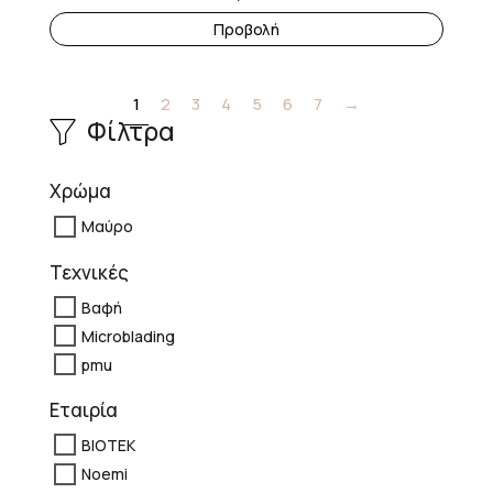
Προβολή
1
2
3
4
5
6
7
→
Φίλτρα
Χρώμα
Μαύρο
Τεχνικές
Βαφή
Microblading
pmu
Εταιρία
BIOTEK
Noemi