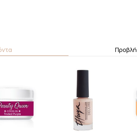
όντα
Προβλή