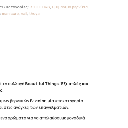
29
Κατηγορίες:
B-COLORS
,
Ημιμόνιμα βερνίκια
,
:
manicure
,
nail
,
thuya
πό τη συλλογή
Beautiful Things. Έξι απλές και
ις
.
νιμων βερνικιών
B- color
, μία υποκατηγορία
ται στις ανάγκες των επαγγελματιών.
ύμενα χρώματα για να απολαύσουμε μοναδικά