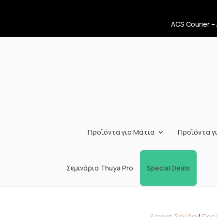
ACS Courier –
Προϊόντα για Μάτια
Προϊόντα γι
Σεμινάρια Thuya Pro
Special Deals
Αρχική Σελίδα
/
Προϊ