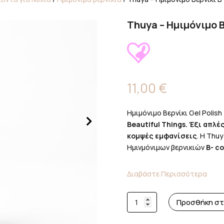
Thuya – Ημιμόνιμο 
11,00
€
Ημιμόνιμο Βερνίκι Gel Polis
Beautiful Things. Έξι απλ
κομψές εμφανίσεις
. Η Thu
Ημινμόνιμων βερνικιών
B- co
Διαβάστε Περισσότερα
Thuya
Προσθήκη στ
-
Ημιμόνιμο