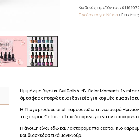
Βερνίκι
Κωδικός προϊόντος:
0116107
B-
Προϊόντα για Νύχια
Ετικέτες
Color
Moments
14ml
ποσότητα
Ημιμόνιμο Βερνίκι Gel Polish *B-Color Moments 14 ml.α
όμορφες αποχρώσεις ιδανικές για κομψές εμφανίσε
Η Thuya prodessional παρουσιάζει τη νέα σειρά Ημινμό
της σειράς Gel on -off.σχεδιασμένη για να ανταποκρίνε
Η άνοιξη είναι εδώ και λαχταράμε πιο ζεστά, πιο χαρο
και διασκεδαστικά μανικιούρ.: