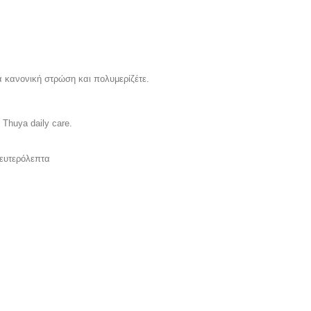
α κανονική στρώση και πολυμερίζέτε.
 T
huya daily care.
ευτερόλεπτα