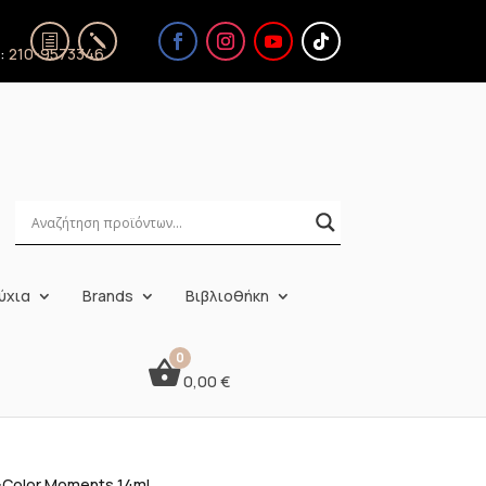
ς:
210-9573346
ύχια
Brands
Βιβλιοθήκη
0,00
€
B-Color Moments 14ml