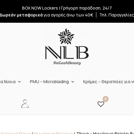
BOX NOW Lockers | Γρήγορη παράδοση, 24/7
Δωρεάν μεταφορικά
για αγορές άνω των 40€
Τηλ. Παραγγελίε
α Νύχια
PMU – Microblading
Κρέμες – Θεραπείες για ν
0
όντα για Νύχια
/
Ημιμόνιμα βερνίκια
/ Thuya – Ημιμόνιμο Βερνίκι 