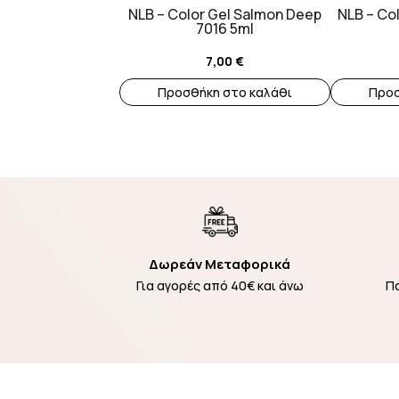
NLB – Color Gel Salmon Deep
NLB – Col
7016 5ml
7,00
€
Προσθήκη στο καλάθι
Προσ
Δωρεάν Μεταφορικά
Για αγορές από 40€ και άνω
Π