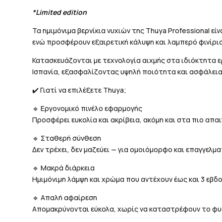
*Limited edition
Τα ημιμόνιμα βερνίκια νυχιών της Thuya Professional εί
ενώ προσφέρουν εξαιρετική κάλυψη και λαμπερό φινίρισ
Κατασκευάζονται με τεχνολογία αιχμής στα ιδιόκτητα 
Ισπανία, εξασφαλίζοντας υψηλή ποιότητα και ασφάλεια
✔️ Γιατί να επιλέξετε Thuya;
🔹 Εργονομικό πινέλο εφαρμογής
Προσφέρει ευκολία και ακρίβεια, ακόμη και στα πιο απαι
🔹 Σταθερή σύνθεση
Δεν τρέχει, δεν μαζεύει — για ομοιόμορφο και επαγγελμ
🔹 Μακρά διάρκεια
Ημιμόνιμη λάμψη και χρώμα που αντέχουν έως και 3 εβδ
🔹 Απαλή αφαίρεση
Απομακρύνονται εύκολα, χωρίς να καταστρέφουν το φυσ