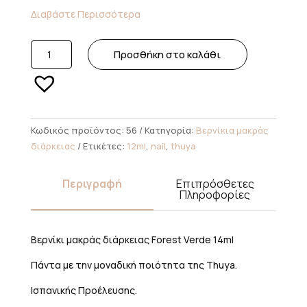
Διαβάστε Περισσότερα
56.
Προσθήκη στο καλάθι
Thuya
Deluxe
Forest
Verde
11ml
Κωδικός προϊόντος:
56
Κατηγορία:
Βερνίκια μακράς
ποσότητα
διάρκειας
Ετικέτες:
12ml
,
nail
,
thuya
Περιγραφή
Επιπρόσθετες
Πληροφορίες
Βερνίκι μακράς διάρκειας Forest Verde 14ml
Πάντα με την μοναδική ποιότητα της Thuya.
Ισπανικής Προέλευσης.