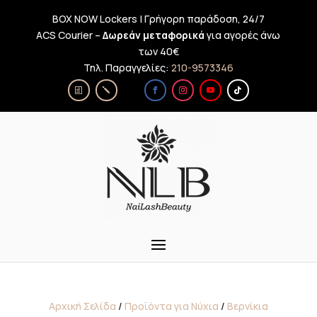
BOX NOW Lockers | Γρήγορη παράδοση, 24/7
ACS Courier –
Δωρεάν μεταφορικά
για αγορές άνω
των 40€
Τηλ. Παραγγελίες:
210-9573346
Αρχική Σελίδα
/
Προϊόντα για Νύχια
/
Βερνίκια