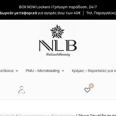
BOX NOW Lockers | Γρήγορη παράδοση, 24/7
Δωρεάν μεταφορικά
για αγορές άνω των 40€
Τηλ. Παραγγελίε
α Νύχια
PMU – Microblading
Κρέμες – Θεραπείες για ν
0
κή Σελίδα
/
Προϊόντα Ματιών
/
Βλεφαρίδες
/ Thuya Τσιμπίδα σε σχ