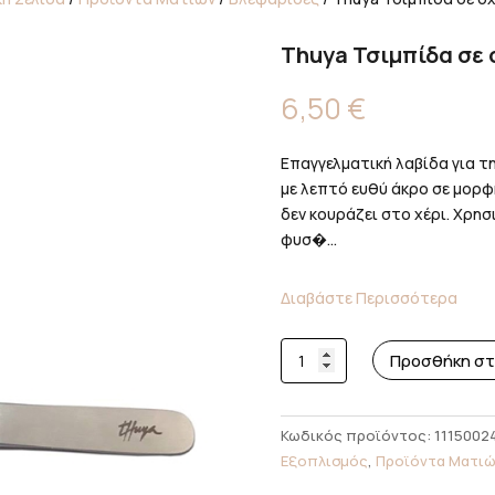
Thuya Τσιμπίδα σε 
6,50
€
Επαγγελματική λαβίδα για 
με λεπτό ευθύ άκρο σε μορ
δεν κουράζει στο χέρι. Χρησ
φυσ�...
Διαβάστε Περισσότερα
Thuya
Προσθήκη στ
Τσιμπίδα
σε
σχήμα
Κωδικός προϊόντος:
1115002
L
Εξοπλισμός
,
Προϊόντα Ματιώ
ποσότητα