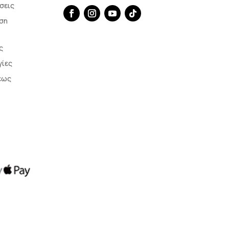
σεις
ση
ς
γίες
εως