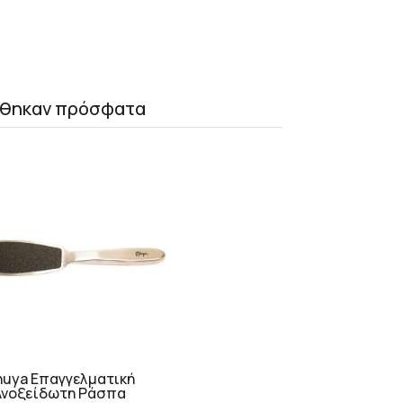
θηκαν πρόσφατα
huya Επαγγελματική
Ανοξείδωτη Ράσπα