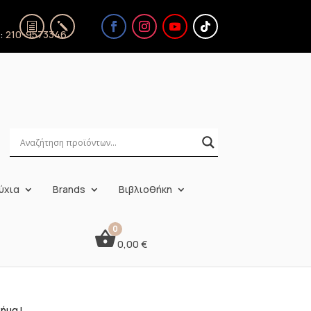
ς:
210-9573346
ύχια
Brands
Βιβλιοθήκη
0,00
€
ήμα L