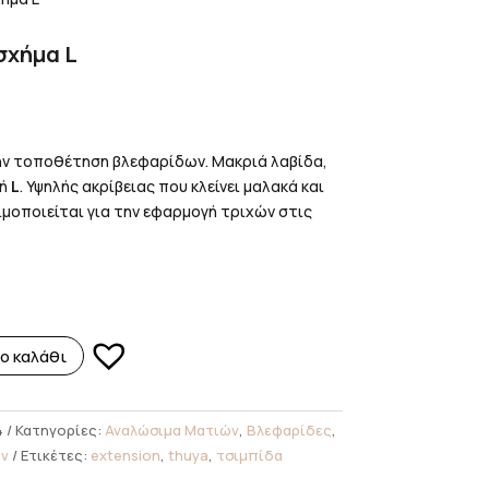
σχήμα L
την τοποθέτηση βλεφαρίδων. Μακριά λαβίδα,
φή
L
. Υψηλής ακρίβειας που κλείνει μαλακά και
ιμοποιείται για την εφαρμογή τριχών στις
ο καλάθι
4
Κατηγορίες:
Αναλώσιμα Ματιών
,
Βλεφαρίδες
,
ν
Ετικέτες:
extension
,
thuya
,
τσιμπίδα