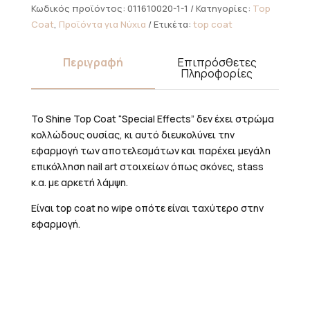
-
Κωδικός προϊόντος:
011610020-1-1
Κατηγορίες:
Top
No
Coat
,
Προϊόντα για Νύχια
Ετικέτα:
top coat
Wipe
14ml
Περιγραφή
Επιπρόσθετες
ποσότητα
Πληροφορίες
Το Shine Top Coat “Special Effects” δεν έχει στρώμα
κολλώδους ουσίας, κι αυτό διευκολύνει την
εφαρμογή των αποτελεσμάτων και παρέχει μεγάλη
επικόλληση
nail art
στοιχείων όπως σκόνες,
stass
κ.α. με αρκετή
λάμψη.
Είναι
top coat no wipe οπότε είναι
ταχύτερο στην
εφαρμογή.