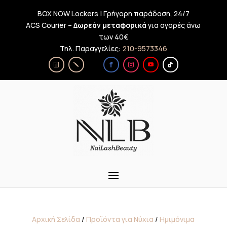
BOX NOW Lockers | Γρήγορη παράδοση, 24/7
ACS Courier –
Δωρεάν μεταφορικά
για αγορές άνω
των 40€
Τηλ. Παραγγελίες:
210-9573346
Αρχική Σελίδα
/
Προϊόντα για Νύχια
/
Ημιμόνιμα