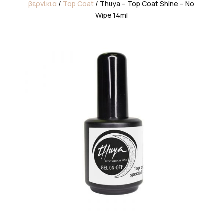
βερνίκια
/
Top Coat
/ Thuya – Top Coat Shine – No
Wipe 14ml