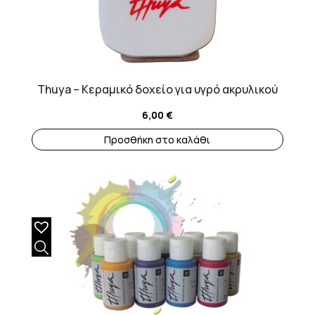
Thuya – Κεραμικό δοχείο για υγρό ακρυλικού
6,00
€
Προσθήκη στο καλάθι
Αυτό
το
προϊόν
έχει
πολλαπλές
παραλλαγές.
Οι
επιλογές
μπορούν