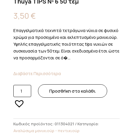
Thuya TIPS Nº 6 50 τεμ
3,50
€
Επαγγελματικά τεχνητά τετράγωνα νύχια σε φυσικό
χρώμα για προσεγμένο και εκλεπτυσμένο μανικιούρ.
Υψηλής επαγγελματικής ποιότητας tips νυχιών σε
συσκευασία των 50τεμ. Είναι σχεδιασμένα έτσι ώστε
να προσαρμόζονται σε ό�...
Διαβάστε Περισσότερα
Thuya
Προσθήκη στο καλάθι
TIPS
Nº
6
50
τεμ
Κωδικός προϊόντος:
011304021
Κατηγορία:
ποσότητα
Αναλώσιμα μανικιούρ - πεντικιούρ