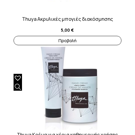
να
επιλεγούν
Thuya Ακρυλικές μπογιές διακόσμησης
στη
σελίδα
5,00
€
του
Προβολή
προϊόντος
Thuya Κρέμα για χέρια καθημερινής χρήσης