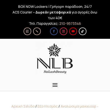
BOX NOW Lockers | Γρήγορη παράδοση, 24/7
ACS Courier –
Δωρεάν μεταφορικά
για αγορές άνω
των 40€
Τηλ. Παραγγελίες:
210-9573346
Αρχική Σελίδα
/
Εξοπλισμός
/
Αναλώσιμα μανικιούρ -