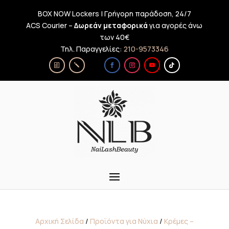
BOX NOW Lockers | Γρήγορη παράδοση, 24/7
ACS Courier –
Δωρεάν μεταφορικά
για αγορές άνω
των 40€
Τηλ. Παραγγελίες:
210-9573346
Αρχική Σελίδα
/
Προϊόντα για Νύχια
/
Κρέμες –