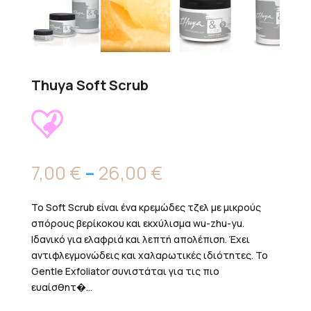
Thuya Soft Scrub
Price
7,00
€
–
26,00
€
range:
7,00 €
Το Soft Scrub είναι ένα κρεμώδες τζελ με μικρούς
through
σπόρους βερίκοκου και εκχύλισμα wu-zhu-yu.
26,00 €
Ιδανικό για ελαφριά και λεπτή απολέπιση. Έχει
αντιφλεγμονώδεις και χαλαρωτικές ιδιότητες. Το
Gentle Exfoliator συνιστάται για τις πιο
ευαίσθητ�...