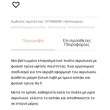
ακρυλικού
no.5
New
ποσότητα
Κωδικός προϊόντος:
011300090
Κατηγορίες:
Αναλώσιμα μανικιούρ - πεντικιούρ
,
Πινέλα μανικιούρ
Περιγραφή
Επιπρόσθετες
Πληροφορίες
Νέο βελτιωμένο επαγγελματικό πινέλο ακρυλικού με
φυσική τρίχα υψηλής ποιότητας. Έχει εργονομικό
σχεδιασμό για την ακριβή εφαρμογή του ακρυλικού.
Διαθέτει μαύρη ξύλινη λαβή με όμοιο καπάκι και
φυσική τρίχα. Νο 5
Μετά τη χρήση, καθαρίστε καλά το πινέλο με υγρό
ακρυλικού, κλείστε το καπάκι και αποθηκεύστε το
σε στεγνό μέρος.