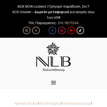
BOX NOW Lockers | Γρήγορη παράδοση, 24/7
ACS Courier –
Δωρεάν μεταφορικά
για αγορές άνω
των 40€
Τηλ. Παραγγελίες:
210-9573346
Αρχική Σελίδα
/
Εξοπλισμός
/
Πινέλα μανικιούρ
/