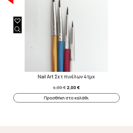
Nail Art Σετ πινέλων 4τμχ
Original
Η
4,00
€
2,00
€
price
τρέχουσα
Προσθήκη στο καλάθι
was:
τιμή
4,00 €.
είναι:
2,00 €.