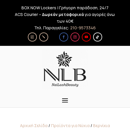
BOX NOW Lockers | Γρήγορη παράδοση, 24/7
ACS Courier –
Δωρεάν μεταφορικά
για αγορές άνω
των 40€
Τηλ. Παραγγελίες:
210-9573346
Αρχική Σελίδα
/
Προϊόντα για Νύχια
/
Βερνίκια