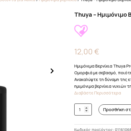
Thuya – Ημιμόνιμο Β
12,00
€
Ημιμόνιμα Βερνίκια Thuya Pro
Ομορφιά με σεβασμό, ποιότ
Ανακαλύψτε τη δύναμη της ε
ημιμόνιμα βερνίκια νυχιών της
Διαβάστε Περισσότερα
Thuya
Προσθήκη στ
-
Ημιμόνιμο
Βερνίκι
Κωδικός προϊόντος:
0116106