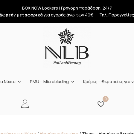
BOX NOW Lockers | Γρήγορη παράδοση, 24/7
Δωρεάν μεταφορικά
για αγορές άνω των 40€
Τηλ. Παραγγελίε
α Νύχια
PMU – Microblading
Κρέμες – Θεραπείες για ν
0
ροϊόντα για Νύχια
/
Ημιμόνιμα βερνίκια
/ Thuya – Ημιμόνιμο Βερνίκ