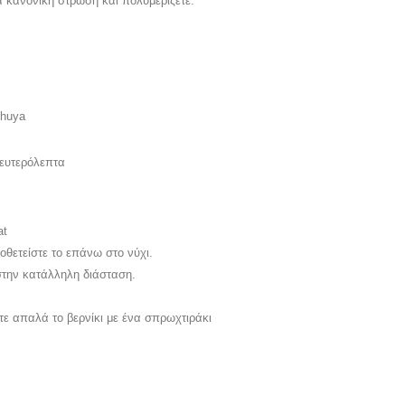
α κανονική στρώση και πολυμερίζέτε.
thuya
ευτερόλεπτα
at
ποθετείστε το επάνω στο νύχι.
στην κατάλλ
ηλη διάσταση
.
ε απαλά το βερνίκι με ένα σπρωχτιράκι