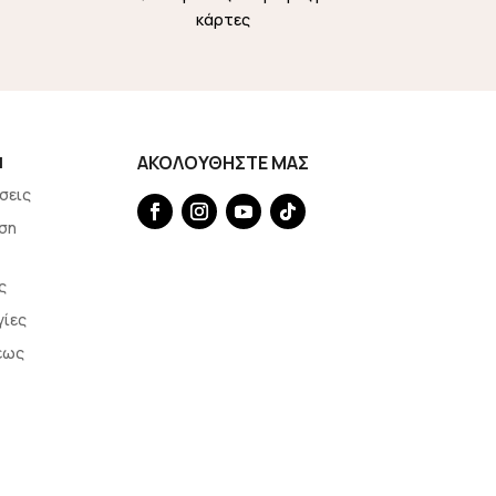
κάρτες
Η
ΑΚΟΛΟΥΘΗΣΤΕ ΜΑΣ
σεις
ση
ς
γίες
εως