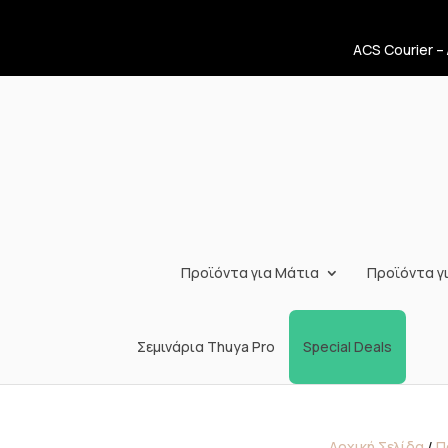
ACS Courier –
Προϊόντα για Μάτια
Προϊόντα γι
Σεμινάρια Thuya Pro
Special Deals
Αρχική Σελίδα
/
Π