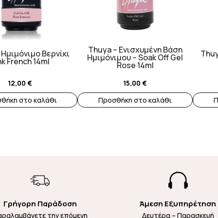
Thuya – Ενισχυμένη Βάση
 Ημιμόνιμο Βερνίκι
Thuy
Ημιμόνιμου – Soak Off Gel
nk French 14ml
Rose 14ml
12,00
€
15,00
€
θήκη στο καλάθι
Προσθήκη στο καλάθι
Π

Γρήγορη Παράδοση
Άμεση Εξυπηρέτηση
αραλαμβάνετε την επόμενη
Δευτέρα – Παρασκευή