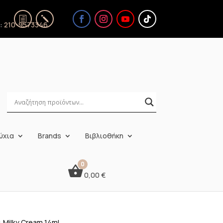
ς:
210-9573346
ύχια
Brands
Βιβλιοθήκη
0,00
€
ι Milky Cream 14ml