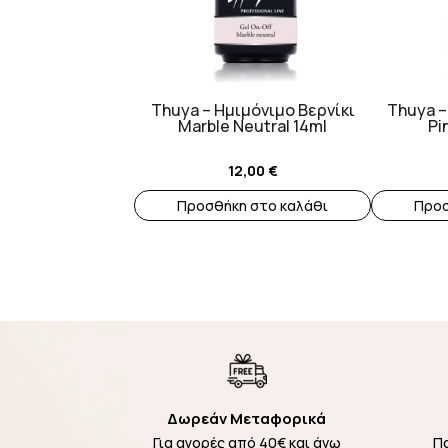
Thuya – Ημιμόνιμο Βερνίκι
Thuya –
Marble Neutral 14ml
Pi
12,00
€
Προσθήκη στο καλάθι
Προσ
Δωρεάν Μεταφορικά
Για αγορές από 40€ και άνω
Π