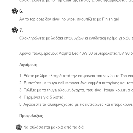
Ολοκληρώνετε με το Top Coat της επιλογής σας εφαρμόζοντας μί
Αν το
top coat
δεν είναι
no wipe,
σκουπίζετε με
Finish gel
Ολοκληρώνετε με λαδάκι επωνυχίων κι ενυδατική κρέμα χεριών
Χρόνοι πολυμερισμού: Λάμπα Led 48W 30 δευτερόλεπτα/
UV
90 δ
Αφαίρεση
:
1: Ξύστε με λίμα ελαφρά από την επιφάνεια του νυχίου το Top co
2: Εμποτίστε με
thuya nail remover
ένα κομμάτι
κυταρίνη
ς και το
3: Τυλίξτε με τα
thuya αλουμινόχαρτα, που είναι έτοιμα κομμένα 
4: Περιμένετε για 5 λεπτά.
5: Αφαιρέστε τα αλουμινόχαρτα με
τ
ι
ς κυτταρίνες
και απομακρύνετ
Προφυλάξεις
:
Να φυλάσσεται μακριά από παιδιά