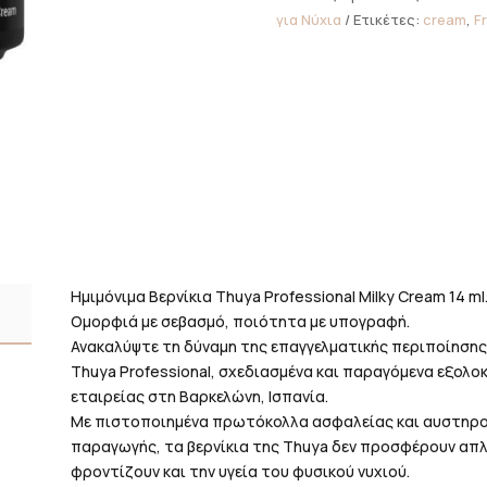
Milky
για Νύχια
Ετικέτες:
cream
,
F
Cream
14ml
ποσότητα
Ημιμόνιμα Βερνίκια Thuya Professional Milky Cream 14 ml
Ομορφιά με σεβασμό, ποιότητα με υπογραφή.
Ανακαλύψτε τη δύναμη της επαγγελματικής περιποίησης 
Thuya Professional, σχεδιασμένα και παραγόμενα εξολ
εταιρείας στη Βαρκελώνη, Ισπανία.
Με πιστοποιημένα πρωτόκολλα ασφαλείας και αυστηρο
παραγωγής, τα βερνίκια της Thuya δεν προσφέρουν απλώ
φροντίζουν και την υγεία του φυσικού νυχιού.