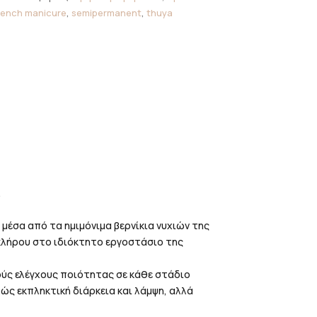
rench manicure
,
semipermanent
,
thuya
.
μέσα από τα ημιμόνιμα βερνίκια νυχιών της
οκλήρου στο ιδιόκτητο εργοστάσιο της
ύς ελέγχους ποιότητας σε κάθε στάδιο
ς εκπληκτική διάρκεια και λάμψη, αλλά