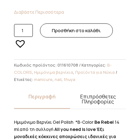
Διαβάστε Περισσότερα
Thuya
Προσθήκη στο καλάθι
-
Ημιμόνιμο
Βερνίκι
B-
Color
Κωδικός προϊόντος:
011610708
Κατηγορίες:
B-
Be
COLORS
,
Ημιμόνιμα βερνίκια
,
Προϊόντα για Νύχια
Rebel
Ετικέτες:
manicure
,
nail
,
thuya
14ml
ποσότητα
Περιγραφή
Επιπρόσθετες
Πληροφορίες
Ημιμόνιμο Βερνίκι Gel Polish *B-Color
Be Rebel
14
ml.από τη συλλογή
All you need is love Έξι
μοναδικές κόκκινες αποχρώσεις ιδανικές για