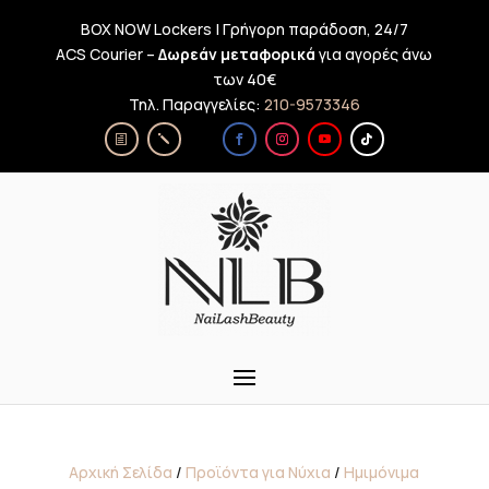
BOX NOW Lockers | Γρήγορη παράδοση, 24/7
ACS Courier –
Δωρεάν μεταφορικά
για αγορές άνω
των 40€
Τηλ. Παραγγελίες:
210-9573346
Αρχική Σελίδα
/
Προϊόντα για Νύχια
/
Ημιμόνιμα