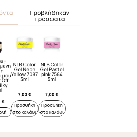
όντα
Προβλήθηκαν
πρόσφατα
a –
NLB Color
NLB Color
μένη
Gel Neon
Gel Pastel
ση
Yellow 7087
pink 7584
ιμου
5ml
5ml
 Off
ilky
l
7,00
€
7,00
€
0
€
Προσθήκη
Προσθήκη
ολή
στο καλάθι
στο καλάθι