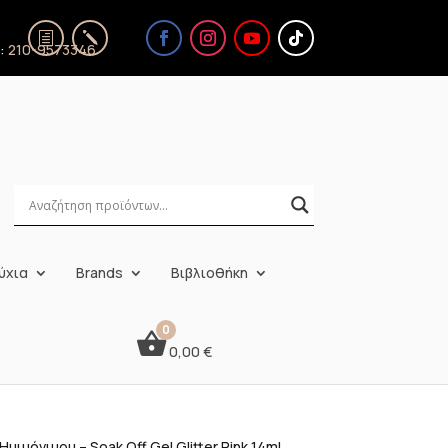
ς:
210-9573346
ύχια
Brands
Βιβλιοθήκη
0,00
€
μιμόνιμου – Soak Off Gel Glitter Pink 14ml