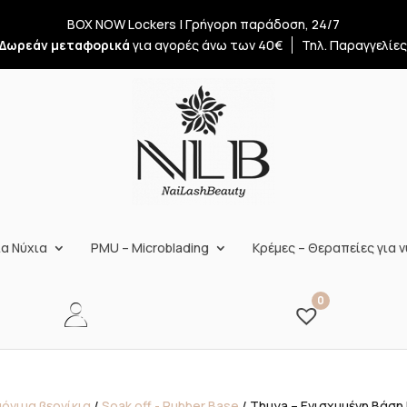
BOX NOW Lockers | Γρήγορη παράδοση, 24/7
Δωρεάν μεταφορικά
για αγορές άνω των 40€
Τηλ. Παραγγελίε
α Νύχια
PMU – Microblading
Κρέμες – Θεραπείες για ν
0
όνιμα βερνίκια
/
Soak off - Rubber Base
/ Thuya – Ενισχυμένη Βάση Η