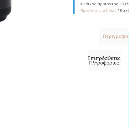
Βάση
Κωδικός προϊόντος:
0113
Ημιμόνιμου
Προϊόντα για Νύχια
Ετικ
-
Soak
Off
Gel
Περιγραφή
Glitter
Pink
14ml
Επιπρόσθετες
ποσότητα
Πληροφορίες