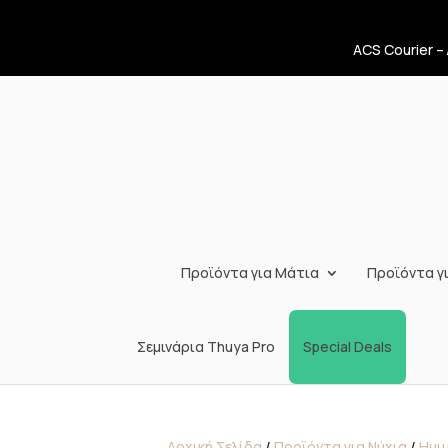
ACS Courier –
Προϊόντα για Μάτια
Προϊόντα γι
Σεμινάρια Thuya Pro
Special Deals
Αρχική Σελίδα
/
Προϊόντα για Νύχια
/
Ημιμ