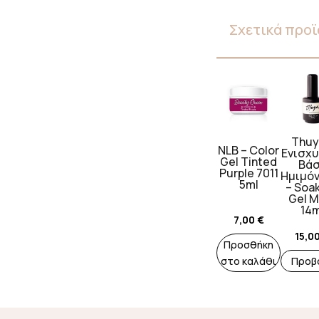
Σχετικά προϊ
Thuy
NLB – Color
Ενισχυ
Gel Tinted
Βά
Purple 7011
Ημιμόν
5ml
– Soak
Gel M
14m
7,00
€
15,0
Προσθήκη
στο καλάθι
Προβ