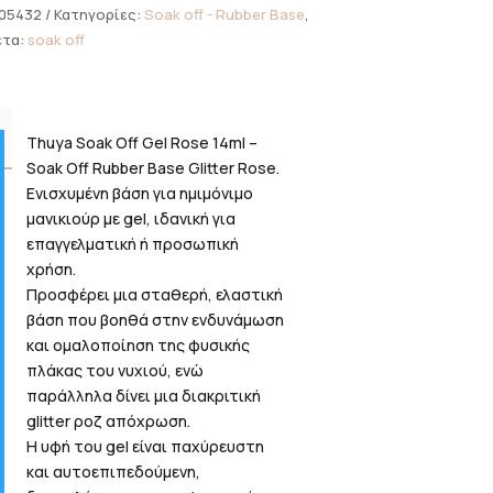
05432
Κατηγορίες:
Soak off - Rubber Base
,
έτα:
soak off
Thuya Soak Off Gel Rose 14ml –
Soak Off Rubber Base Glitter Rose.
Ενισχυμένη βάση για ημιμόνιμο
μανικιούρ με gel, ιδανική για
επαγγελματική ή προσωπική
χρήση.
Προσφέρει μια σταθερή, ελαστική
βάση που βοηθά στην ενδυνάμωση
και ομαλοποίηση της φυσικής
πλάκας του νυχιού, ενώ
παράλληλα δίνει μια διακριτική
glitter ροζ απόχρωση.
Η υφή του gel είναι παχύρευστη
και αυτοεπιπεδούμενη,