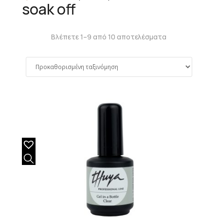
soak off
Βλέπετε 1–9 από 10 αποτελέσματα