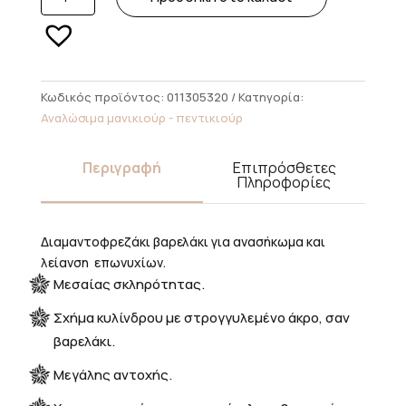
DRILL
BLUE
MICROPHONE
MEDIUM
ΒΑΡΕΛΑΚΙ
Κωδικός προϊόντος:
011305320
Κατηγορία:
Μ
Αναλώσιμα μανικιούρ - πεντικιούρ
(RUSSIAN
MANICURE)
Περιγραφή
Επιπρόσθετες
ποσότητα
Πληροφορίες
Διαμαντοφρεζάκι βαρελάκι για ανασήκωμα και
λείανση επωνυχίων.
Μεσαίας σκληρότητας.
Σχήμα κυλίνδρου με στρογγυλεμένο άκρο, σαν
βαρελάκι.
Μεγάλης αντοχής.