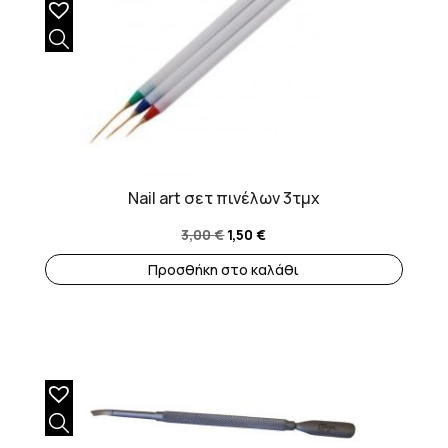
Nail art σετ πινέλων 3τμχ
Original
Η
3,00
€
1,50
€
price
τρέχουσα
Προσθήκη στο καλάθι
was:
τιμή
3,00 €.
είναι:
1,50 €.