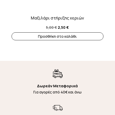
Μαξιλάρι στήριξης χεριών
Original
Η
5,00
€
2,50
€
price
τρέχουσα
Προσθήκη στο καλάθι
was:
τιμή
5,00 €.
είναι:
2,50 €.
Δωρεάν Μεταφορικά
Για αγορές από 40€ και άνω