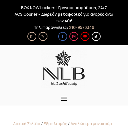
BOX NOW Lockers | Γρήγορη παράδοση, 24/7
ACS Courier –
Δωρεάν μεταφορικά
για αγορές άνω
των 40€
Τηλ. Παραγγελίες:
210-9573346
Αρχική Σελίδα
/
Εξοπλισμός
/
Αναλώσιμα μανικιούρ -