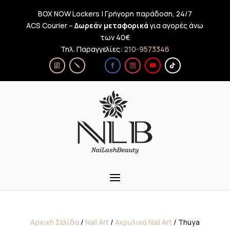
BOX NOW Lockers | Γρήγορη παράδοση, 24/7
ACS Courier –
Δωρεάν μεταφορικά
για αγορές άνω
των 40€
Τηλ. Παραγγελίες:
210-9573346
Αρχική Σελίδα
/
Nail Art
/
Ακρυλικά Nail Art
/ Thuya