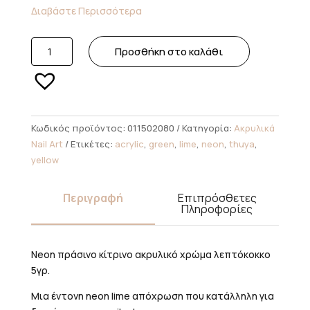
Διαβάστε Περισσότερα
Thuya
Προσθήκη στο καλάθι
Ακρυλικό
Χρώμα
Neon
Lime
5γρ
Κωδικός προϊόντος:
011502080
Κατηγορία:
Ακρυλικά
ποσότητα
Nail Art
Ετικέτες:
acrylic
,
green
,
lime
,
neon
,
thuya
,
yellow
Περιγραφή
Επιπρόσθετες
Πληροφορίες
Neon πράσινο κίτρινο ακρυλικό χρώμα λεπτόκοκκο
5γρ.
Μια έντονη neon lime απόχρωση που κατάλληλη για