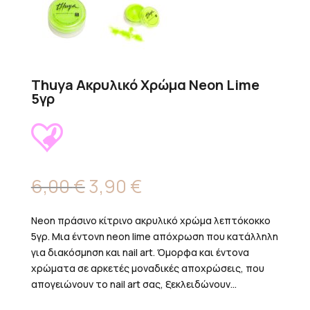
Thuya Ακρυλικό Χρώμα Neon Lime
5γρ
Original
Η
6,00
€
3,90
€
price
τρέχουσα
was:
τιμή
Neon πράσινο κίτρινο ακρυλικό χρώμα λεπτόκοκκο
6,00 €.
είναι:
5γρ. Μια έντονη neon lime απόχρωση που κατάλληλη
3,90 €.
για διακόσμηση και nail art. Όμορφα και έντονα
χρώματα σε αρκετές μοναδικές αποχρώσεις, που
απογειώνουν το nail art σας, ξεκλειδώνουν...