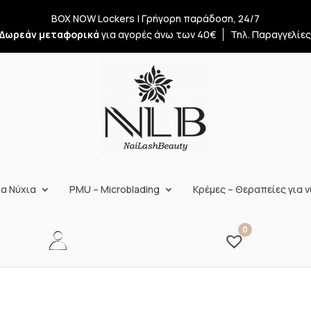
BOX NOW Lockers | Γρήγορη παράδοση, 24/7
Δωρεάν μεταφορικά
για αγορές άνω των 40€
Τηλ. Παραγγελίε
α Νύχια
PMU – Microblading
Κρέμες – Θεραπείες για ν
0