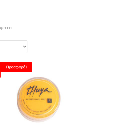
σματα
Προσφορά!