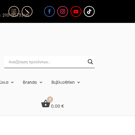
ς:
210-9573346
ύχια
Brands
Βιβλιοθήκη
0,00
€