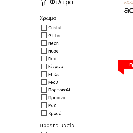
Φίλτρα
Αρχι
ac
Χρώμα
Cristal
Glitter
Neon
Nude
Γκρί
Π
Κίτρινο
Μπλε
Μωβ
Πορτοκαλί
Πράσινο
Ροζ
Χρυσό
Προετοιμασία