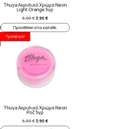
Thuya Ακρυλικό Χρώμα Neon
Light Orange 5γρ
Original
Η
6,00
€
3,90
€
price
τρέχουσα
Προσθήκη στο καλάθι
was:
τιμή
Προσφορά!
6,00 €.
είναι:
3,90 €.
Thuya Ακρυλικό Χρώμα Neon
Ροζ 5γρ
Original
Η
6,00
€
3,90
€
price
τρέχουσα