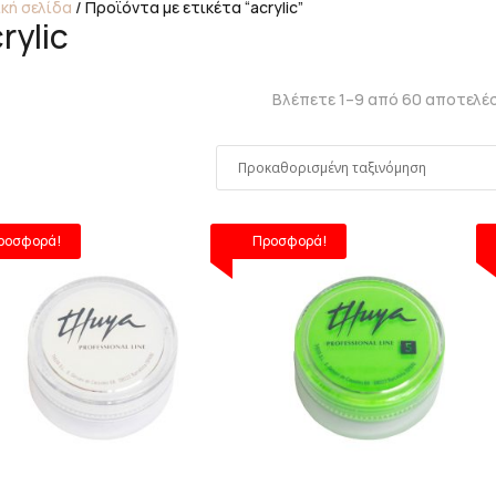
κή σελίδα
/ Προϊόντα με ετικέτα “acrylic”
rylic
Βλέπετε 1–9 από 60 αποτελέ
ροσφορά!
Προσφορά!