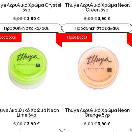
ya Ακρυλικό Χρώμα Crystal
Thuya Ακρυλικό Χρώμα Neon
5γρ
Green 5γρ
Original
Η
Original
Η
6,00
€
3,90
€
6,00
€
3,90
€
price
τρέχουσα
price
τρέχουσα
Προσθήκη στο καλάθι
Προσθήκη στο καλάθι
was:
τιμή
was:
τιμή
ροσφορά!
Προσφορά!
6,00 €.
είναι:
6,00 €.
είναι:
3,90 €.
3,90 €.
uya Ακρυλικό Χρώμα Neon
Thuya Ακρυλικό Χρώμα Neon
Lime 5γρ
Orange 5γρ
Original
Η
Original
Η
6,00
€
3,90
€
6,00
€
3,90
€
price
τρέχουσα
price
τρέχουσα