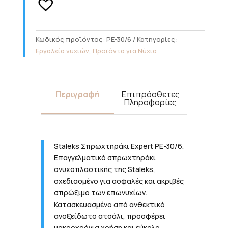
EXPERT
PE-
30/6
ποσότητα
Κωδικός προϊόντος:
PE-30/6
Κατηγορίες:
Εργαλεία νυχιών
,
Προϊόντα για Νύχια
Περιγραφή
Επιπρόσθετες
Πληροφορίες
Staleks Σπρωχτηράκι Expert PE-30/6.
Επαγγελματικό σπρωχτηράκι
ονυχοπλαστικής της Staleks,
σχεδιασμένο για ασφαλές και ακριβές
σπρώξιμο των επωνυχίων.
Κατασκευασμένο από ανθεκτικό
ανοξείδωτο ατσάλι, προσφέρει
μακροχρόνια χρήση και εύκολο