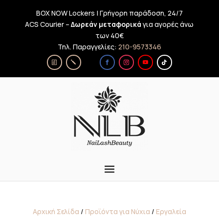
BOX NOW Lockers | Γρήγορη παράδοση, 24/7
ACS Courier –
Δωρεάν μεταφορικά
για αγορές άνω
των 40€
Τηλ. Παραγγελίες:
210-9573346
Αρχική Σελίδα
/
Προϊόντα για Νύχια
/
Εργαλεία