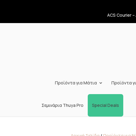
ACS Courier –
Προϊόντα για Μάτια
Προϊόντα γι
Σεμινάρια Thuya Pro
Special Deals
Αρχική Σελίδα
/
Προϊόντα για Ν