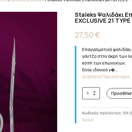
Staleks Ψαλιδάκι Επ
EXCLUSIVE 21 TYPE 
27,50
€
Επαγγελματικό ψαλιδάκι ε
γάντζο στην άκρη των λε
κοπή των επωνυχίων.
Είναι ιδανικό γ�...
Διαβάστε Περισσότερα
Staleks
Προσθήκη
Ψαλιδάκι
Επωνυχίων
με
Κωδικός προϊόντος:
SX-2
Γάντζο
Νύχια
E
-