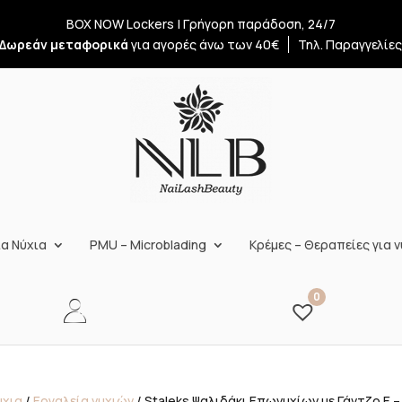
BOX NOW Lockers | Γρήγορη παράδοση, 24/7
Δωρεάν μεταφορικά
για αγορές άνω των 40€
Τηλ. Παραγγελίε
α Νύχια
PMU – Microblading
Κρέμες – Θεραπείες για ν
0
ύχια
/
Εργαλεία νυχιών
/ Staleks Ψαλιδάκι Επωνυχίων με Γάντζο E –