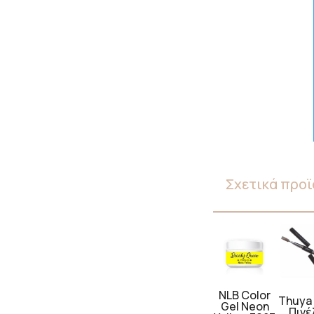
Σχετικά προϊ
NLB Color
Thuya 
Gel Neon
Πινέ