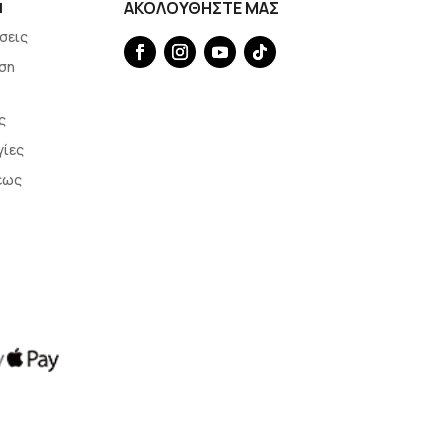
Η
ΑΚΟΛΟΥΘΗΣΤΕ ΜΑΣ
σεις
ση
ς
γίες
εως