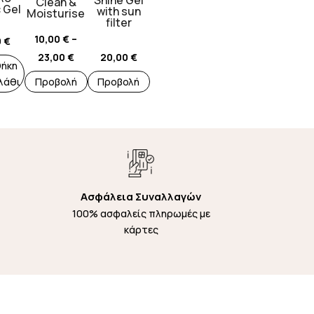
Shine Gel
Clean &
παραλλαγές.
c Gel
with sun
Moisturise
filter
Οι
10,00
€
–
0
€
επιλογές
Price
23,00
€
20,00
€
μπορούν
ήκη
range:
να
λάθι
Προβολή
Προβολή
10,00 €
επιλεγούν
through
στη
23,00 €
σελίδα
του
προϊόντος
Ασφάλεια Συναλλαγών
100% ασφαλείς πληρωμές με
κάρτες