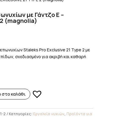
ωνυχίων με Γάντζο E –
2 (magnolia)
πωνυχίων Staleks Pro Exclusive 21 Type 2 με
πίδων, σχεδιασμένο για ακριβή και καθαρή
 στο καλάθι
1-2
Κατηγορίες:
Εργαλεία νυχιών
,
Προϊόντα για