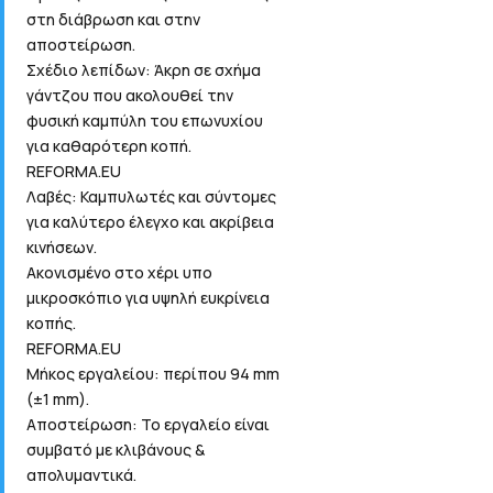
στη διάβρωση και στην
αποστείρωση.
Σχέδιο λεπίδων: Άκρη σε σχήμα
γάντζου που ακολουθεί την
φυσική καμπύλη του επωνυχίου
για καθαρότερη κοπή.
REFORMA.EU
Λαβές: Καμπυλωτές και σύντομες
για καλύτερο έλεγχο και ακρίβεια
κινήσεων.
Ακονισμένο στο χέρι υπο
μικροσκόπιο για υψηλή ευκρίνεια
κοπής.
REFORMA.EU
Μήκος εργαλείου: περίπου 94 mm
(±1 mm).
Αποστείρωση: Το εργαλείο είναι
συμβατό με κλιβάνους &
απολυμαντικά.