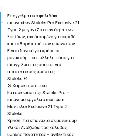
Επαγγελματικό ψαλιδάκι
επωνυχίων Staleks Pro Exclusive 21
Type 2 με γάντζο στην άκρη των
λεπίδων, σχεδιασμένο για ακριβή
και καθαρή κοπή των επωνυχίων.
Είναι ιδανικό για χρήση σε
μανικιούρ – κατάλληλο τόσο για
επαγγελματίες όσο και για
απαιτητικούς χρήστες.
Staleks +1
🛠️ Χαρακτηριστικά
Κατασκευαστής: Staleks Pro –
επώνυμο εργαλείο manicure.
Μοντέλο: Exclusive 21 Type 2.
Staleks
Χρήση: Για επωνύχια σε μανικιούρ.
Υλικό: Ανοξείδωτος χάλυβας
υψηλής ποιότητας – ανθεκτικός