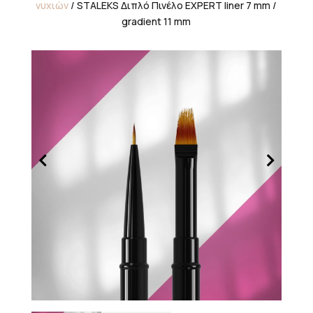
νυχιών
/ STALEKS Διπλό Πινέλο EXPERT liner 7 mm /
gradient 11 mm