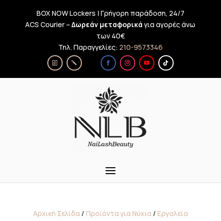
BOX NOW Lockers | Γρήγορη παράδοση, 24/7
ACS Courier –
Δωρεάν μεταφορικά
για αγορές άνω
των 40€
Τηλ. Παραγγελίες:
210-9573346
Αρχική Σελίδα
/
Προϊόντα για Νύχια
/
Εργαλεία