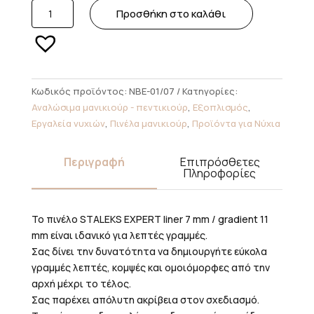
STALEKS
Προσθήκη στο καλάθι
Διπλό
Πινέλο
EXPERT
liner
7
Κωδικός προϊόντος:
NBE-01/07
Κατηγορίες:
mm
Αναλώσιμα μανικιούρ - πεντικιούρ
,
Εξοπλισμός
,
/
Εργαλεία νυχιών
,
Πινέλα μανικιούρ
,
Προϊόντα για Νύχια
gradient
11
Περιγραφή
Επιπρόσθετες
mm
Πληροφορίες
ποσότητα
Το πινέλο STALEKS EXPERT liner 7 mm / gradient 11
mm είναι ιδανικό για λεπτές γραμμές.
Σας δίνει την δυνατότητα να δημιουργήτε εύκολα
γραμμές λεπτές, κομψές και ομοιόμορφες από την
αρχή μέχρι το τέλος.
Σας παρέχει απόλυτη ακρίβεια στον σχεδιασμό.