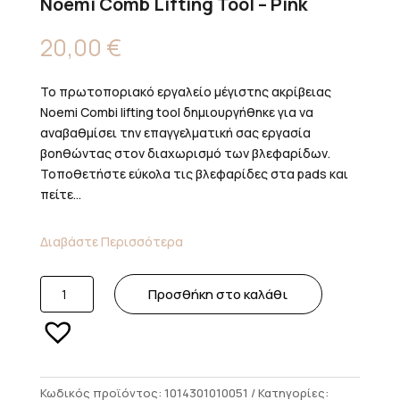
Noemi Comb Lifting Tool – Pink
20,00
€
Το πρωτοποριακό εργαλείο μέγιστης ακρίβειας
Noemi Combi lifting tool δημιουργήθηκε για να
αναβαθμίσει την επαγγελματική σας εργασία
βοηθώντας στον διαχωρισμό των βλεφαρίδων.
Τοποθετήστε εύκολα τις βλεφαρίδες στα pads και
πείτε...
Διαβάστε Περισσότερα
Noemi
Προσθήκη στο καλάθι
Comb
Lifting
Tool
-
Pink
Κωδικός προϊόντος:
1014301010051
Κατηγορίες: