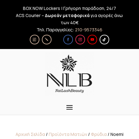
BOX NOW Lockers | Γρήγορη παράδοση, 24/7
ACS Courier –
Δωρεάν μεταφορικά
για αγορές άνω
των 40€
Τηλ. Παραγγελίες:
210-9573346
Αρχική Σελίδα
/
Προϊόντα Ματιών
/
Φρύδια
/ Noemi