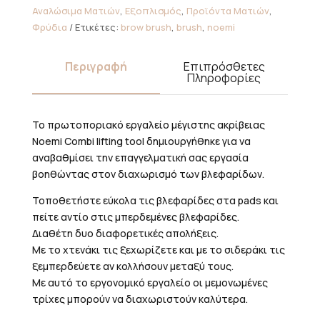
ποσότητα
Αναλώσιμα Ματιών
,
Εξοπλισμός
,
Προϊόντα Ματιών
,
Φρύδια
Ετικέτες:
brow brush
,
brush
,
noemi
Περιγραφή
Επιπρόσθετες
Πληροφορίες
Το πρωτοποριακό εργαλείο μέγιστης ακρίβειας
Noemi Combi lifting tool δημιουργήθηκε για να
αναβαθμίσει την επαγγελματική σας εργασία
βοηθώντας στον διαχωρισμό των βλεφαρίδων.
Τοποθετήστε εύκολα τις βλεφαρίδες στα pads και
πείτε αντίο στις μπερδεμένες βλεφαρίδες.
Διαθέτη δυο διαφορετικές απολήξεις.
Με το χτενάκι τις ξεχωρίζετε και με το σιδεράκι τις
ξεμπερδεύετε αν κολλήσουν μεταξύ τους.
Με αυτό το εργονομικό εργαλείο οι μεμονωμένες
τρίχες μπορούν να διαχωριστούν καλύτερα.