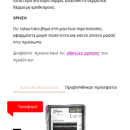
ιδιαίτερα για ξηρό δέρμα, ευαίσθητο δέρμα και
δέρμα με ερεθισμούς.
ΧΡΗΣΗ
Ως τελευταίο βήμα στη ρουτίνα περιποίησης,
εφαρμόστε μικρή ποσότητα και κάντε απαλό μασάζ
στο πρόσωπο.
Διαβάστε προσεκτικά τις
του
οδηγίες χρήσης
προϊόντος
Σχετικά προϊόντα
Προβλήθηκαν πρόσφατα
Αυτό
Προσφορά!
το
προϊόν
έχει