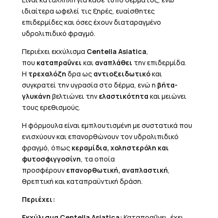
ιδιαίτερα ωφελεί τις ξηρές, ευαίσθητες
επιδερμίδες και όσες έχουν διαταραγμένο
υδρολιπιδικό φραγμό.
Περιέχει εκχύλισμα
Centella Asiatica
,
που
καταπραΰνει
και
αναπλάθει
την επιδερμίδα.
Η
τρεχαλόζη
δρα ως
αντιοξειδωτικό
και
συγκρατεί την υγρασία στο δέρμα, ενώ η
βήτα-
γλυκάνη
βελτιώνει την
ελαστικότητα
και μειώνει
τους ερεθισμούς.
H φόρμουλα είναι εμπλουτισμένη με συστατικά που
ενισχύουν και επανορθώνουν τον υδρολιπιδικό
φραγμό, όπως
κεραμίδια, χοληστερόλη και
φυτοσφιγγοσίνη
, τα οποία
προσφέρουν
επανορθωτική, αναπλαστική
,
θρεπτική και καταπραϋντική δράση.
Περιέχει:
Εκχύλισμα Centella Asiatica:
Καταπραΰνει, έχει