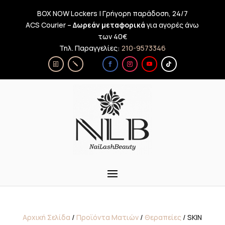
BOX NOW Lockers | Γρήγορη παράδοση, 24/7
ACS Courier –
Δωρεάν μεταφορικά
για αγορές άνω
των 40€
Τηλ. Παραγγελίες:
210-9573346
Αρχική Σελίδα
/
Προϊόντα Ματιών
/
Θεραπείες
/ SKIN