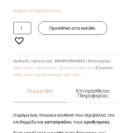
Διαβάστε Περισσότερα
SKIN
Προσθήκη στο καλάθι
1004
Madagascar
Centella
Soothing
Cream
Κωδικός προϊόντος:
8809913830832
Κατηγορίες:
Καταπραϋντική
After Care
,
Θεραπείες
,
Προϊόντα Ματιών
Ετικέτες:
Κρέμα
after care
,
korean beauty
,
skin 1004
Προσώπου,
75ml
Περιγραφή
Επιπρόσθετες
ποσότητα
Πληροφορίες
Η κρέμα έχει πλούσια σύνθεση που περιβάλλει την
επιδερμίδα και
καταπραΰνει
τους
ερεθισμούς
.
Είναι κατάλληλη για κάθε τύπο δέρματος, ενώ