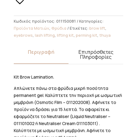
Lamination
ποσότητα
Κωδικός προϊόντος:
011150081
Κατηγορίες:
Προϊόντα Ματιών
,
Φρύδια
Ετικέτες:
brow lift
,
eyebrows
,
lash lifting
,
lifting kit
,
perming kit
,
thuya
Περιγραφή
Επιπρόσθετες
Πληροφορίες
Kit Brow Lamination.
Απλώνετε πάνω στα φρύδια μικρή ποσότητα
permanent gel. Καλύπτετε την περιοχή με ωσμωτική
μεμβράνη (Osmotic Film – 011202008). Αφήνετε το
προϊόν να δράσει για 15 λεπτά. Το αφαρείτε κι
εφαρμόζετε το Neutraliser (Liquid Neutraliser –
011101002 ή Neutraliser Cream 011103011) .
Καλύπτετε με ωσμωτική μεμβράνη. Αφήνετε το