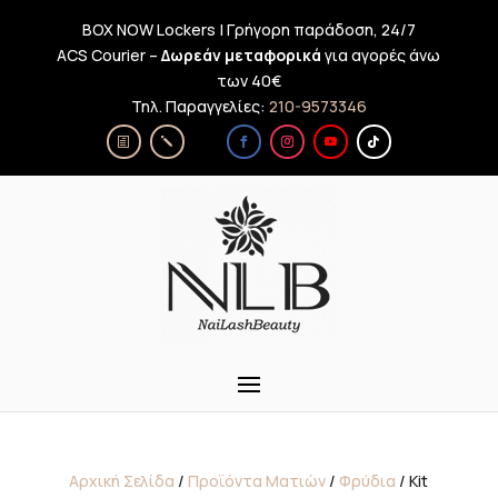
BOX NOW Lockers | Γρήγορη παράδοση, 24/7
ACS Courier –
Δωρεάν μεταφορικά
για αγορές άνω
των 40€
Τηλ. Παραγγελίες:
210-9573346
Αρχική Σελίδα
/
Προϊόντα Ματιών
/
Φρύδια
/ Kit