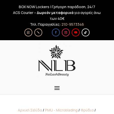
BOX NOW Lockers | Γρήγορη παράδοση, 24/7
ACS Courier –
Δωρεάν μεταφορικά
για αγορές άνω
των 40€
Τηλ. Παραγγελίες:
210-9573346
Αρχική Σελίδα
/
PMU - Microblading
/
Φρύδια
/