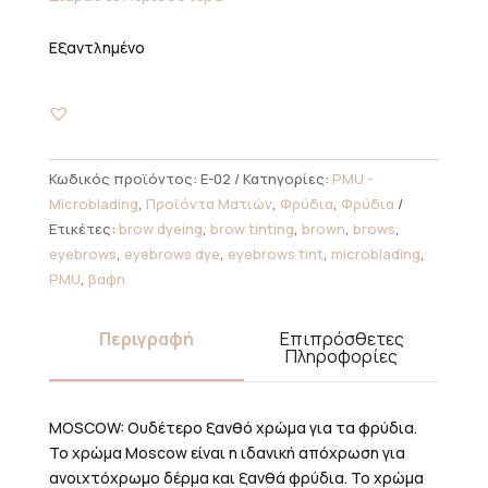
Εξαντλημένο
Κωδικός προϊόντος:
E-02
Κατηγορίες:
PMU -
Microblading
,
Προϊόντα Ματιών
,
Φρύδια
,
Φρύδια
Ετικέτες:
brow dyeing
,
brow tinting
,
brown
,
brows
,
eyebrows
,
eyebrows dye
,
eyebrows tint
,
microblading
,
PMU
,
βαφη
Περιγραφή
Επιπρόσθετες
Πληροφορίες
MOSCOW: Ουδέτερο ξανθό χρώμα για τα φρύδια.
Το χρώμα Moscow είναι η ιδανική απόχρωση για
ανοιχτόχρωμο δέρμα και ξανθά φρύδια. Το χρώμα