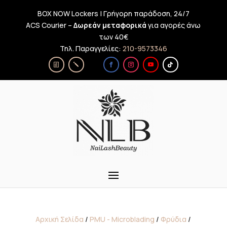
BOX NOW Lockers | Γρήγορη παράδοση, 24/7
ACS Courier –
Δωρεάν μεταφορικά
για αγορές άνω
των 40€
Τηλ. Παραγγελίες:
210-9573346
Αρχική Σελίδα
/
PMU - Microblading
/
Φρύδια
/