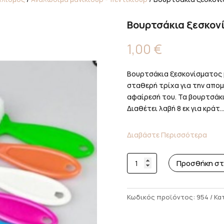
Βουρτσάκια ξεσκον
1,00
€
Βουρτσάκια ξεσκονίσματος 
σταθερή τρίχα για την απο
αφαίρεσή του. Τα βουρτσάκ
Διαθέτει λαβή 8 εκ για κράτ..
Διαβάστε Περισσότερα
Βουρτσάκια
Προσθήκη στ
ξεσκονίσματος
χρωματιστά
ποσότητα
Κωδικός προϊόντος:
954
Κα