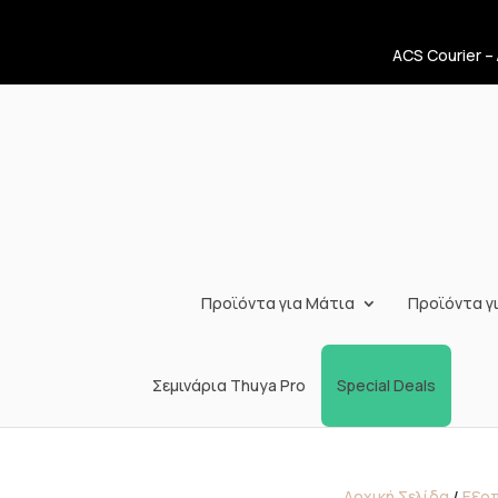
ACS Courier –
Προϊόντα για Μάτια
Προϊόντα γι
Σεμινάρια Thuya Pro
Special Deals
Αρχική Σελίδα
/
Εξο