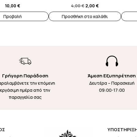
Original
Η
10,00
€
4,00
€
2,00
€
price
τρέχουσα
Προβολή
Προσθήκη στο καλάθι
was:
τιμή
4,00 €.
είναι:
2,00 €.

Γρήγορη Παράδοση
Άμεση Εξυπηρέτηση
αραλαμβάνετε την επόμενη
Δευτέρα – Παρασκευή
εργάσιμη ημέρα από την
09:00-17:00
παραγγελία σας
ΟΣ
ΥΠΟΣΤΗΡΙΞ