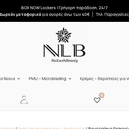
BOX NOW Lockers | Γρήγορη παράδοση, 24/7
Δωρεάν μεταφορικά
για αγορές άνω των 40€
Τηλ. Παραγγελίε
α Νύχια
PMU – Microblading
Κρέμες – Θεραπείες για ν
0
πλισμός
/
Αναλώσιμα μανικιούρ - πεντικιούρ
/ Βουρτσάκια ξεσκον