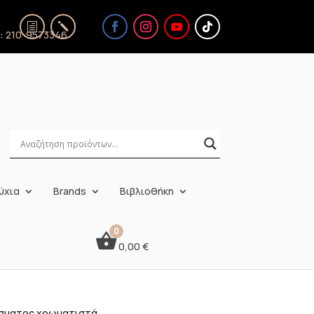
ς:
210-9573346
ύχια
Brands
Βιβλιοθήκη
0,00
€
ίσματος χρωματιστά