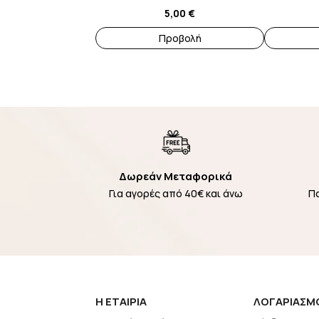
στη
5,00
€
σελίδα
Προβολή
του
προϊόντος
Δωρεάν Μεταφορικά
Για αγορές από 40€ και άνω
Π
H EΤΑΙΡΙΑ
ΛΟΓΑΡΙΑΣΜ