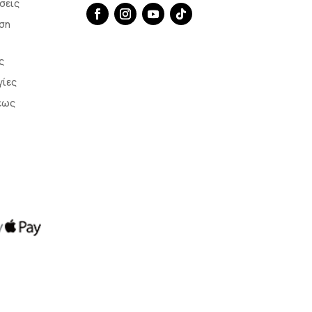
σεις
ση
ς
γίες
εως