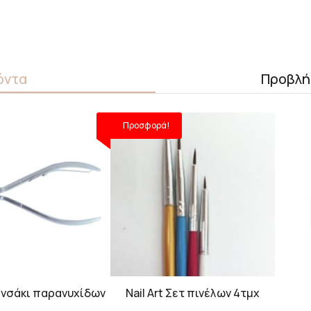
όντα
Προβλή
Προσφορά!
ενσάκι παρανυχίδων
Nail Art Σετ πινέλων 4τμχ