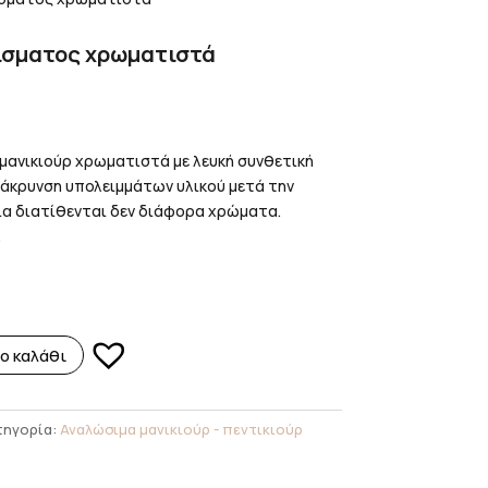
ίσματος χρωματιστά
μανικιούρ χρωματιστά με λευκή συνθετική
μάκρυνση υπολειμμάτων υλικού μετά την
ια διατίθενται δεν διάφορα χρώματα.
.
ο καλάθι
τηγορία:
Αναλώσιμα μανικιούρ - πεντικιούρ