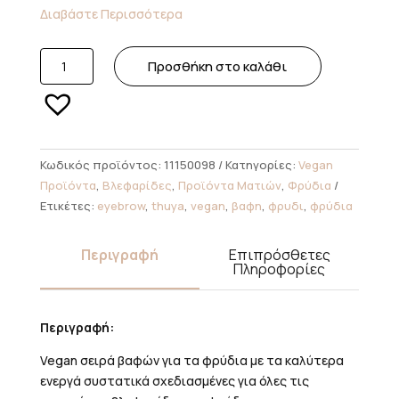
Διαβάστε Περισσότερα
Thuya
Προσθήκη στο καλάθι
-
Βαφή
Φρυδιού
Black
Night
Κωδικός προϊόντος:
11150098
Κατηγορίες:
Vegan
Vegan
Προϊόντα
,
Βλεφαρίδες
,
Προϊόντα Ματιών
,
Φρύδια
🌱
Ετικέτες:
eyebrow
,
thuya
,
vegan
,
βαφη
,
φρυδι
,
φρύδια
14ml
ποσότητα
Περιγραφή
Επιπρόσθετες
Πληροφορίες
Περιγραφή:
Vegan σειρά βαφών για τα φρύδια με τα καλύτερα
ενεργά συστατικά σχεδιασμένες για όλες τις