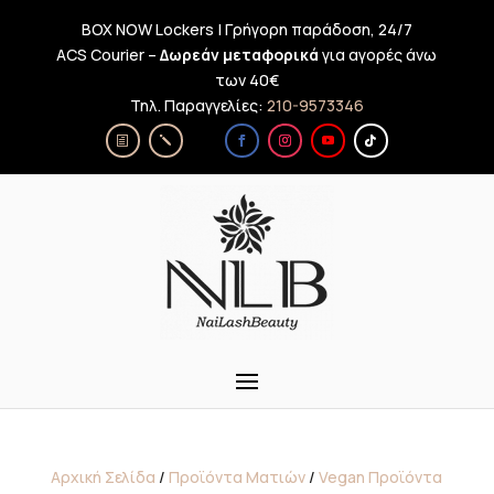
BOX NOW Lockers | Γρήγορη παράδοση, 24/7
ACS Courier –
Δωρεάν μεταφορικά
για αγορές άνω
των 40€
Τηλ. Παραγγελίες:
210-9573346
Αρχική Σελίδα
/
Προϊόντα Ματιών
/
Vegan Προϊόντα