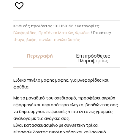
Brow
Lashes
ποσότητα
Κωδικός προϊόντος:
011150158
Κατηγορίες:
Βλεφαρίδες
,
Προϊόντα Ματιών
,
Φρύδια
Ετικέτες:
thuya
,
βαφη
,
πινέλο
,
πινέλο βαφής
Περιγραφή
Επιπρόσθετες
Πληροφορίες
Ειδικό πινέλο βαφής βαφής, για βλεφαρίδες και
φρύδια.
Με το μοναδικό του σχεδιασμό, προσφέρει ακριβή
εφαρμογή και περισσότερο έλεγχο, βοηθώντας σας
να δημιουργήσετε φυσικές ή πιο έντονες γραμμές
ανάλογα με τις ανάγκες σας.
Είναι κατασκευασμένο με συνθετική τρίχα,
εξασφαλίζοντας εύκολη χρήση και καθαρισμό.