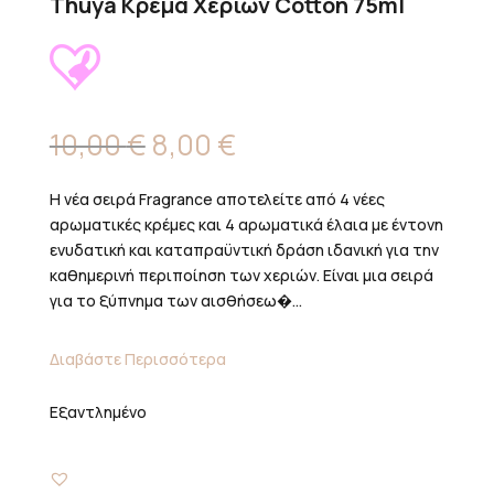
Thuya Κρέμα Χεριών Cotton 75ml
Original
Η
10,00
€
8,00
€
price
τρέχουσα
was:
τιμή
Η νέα σειρά Fragrance αποτελείτε από 4 νέες
10,00 €.
είναι:
αρωματικές κρέμες και 4 αρωματικά έλαια με έντονη
8,00 €.
ενυδατική και καταπραϋντική δράση ιδανική για την
καθημερινή περιποίηση των χεριών. Είναι μια σειρά
για το ξύπνημα των αισθήσεω�...
Διαβάστε Περισσότερα
Εξαντλημένο