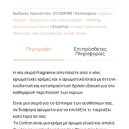
Κωδικός προϊόντος:
011208188
Κατηγορίες:
Κρέμες
,
Κρέμες - Θεραπείες για νύχια
,
Κρέμες – Peeling
,
Προϊόντα για Νύχια
Ετικέτες:
cream
,
hand cream
,
manicure
,
nail oil
,
pedicure
,
scrub
,
thuya
Περιγραφή
Επιπρόσθετες
Πληροφορίες
Η νέα σειρά Fragrance αποτελείτε από 4 νέες
αρωματικές κρέμες και 4 αρωματικά έλαια με έντονη
ενυδατική και καταπραϋντική δράση ιδανική για την
καθημερινή περιποίηση των χεριών.
Είναι μια σειρά για το ξύπνημα των αισθήσεων σας,
σε διάφορα αρώματα για να επιλέξτε τι ταιριάζει
καλύτερα σε σας.
Το Cotton είναι μια κρέμα με άρωμα γλυκό και απαλό.