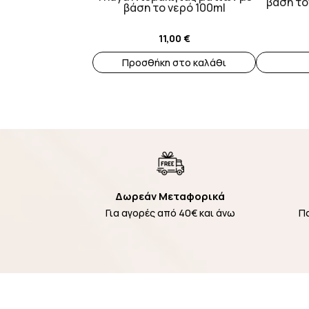
βάση το
βάση το νερό 100ml
11,00
€
Προσθήκη στο καλάθι
Δωρεάν Μεταφορικά
Για αγορές από 40€ και άνω
Π