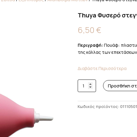
Thuya Φυσερό στε
6,50
€
Περιγραφή:
Πουάφ: πλαστική
της κόλλας των επεκτάσεω
Διαβάστε Περισσότερα
Thuya
Προσθήκη στ
Φυσερό
στεγνώματος
ποσότητα
Κωδικός προϊόντος:
0111050