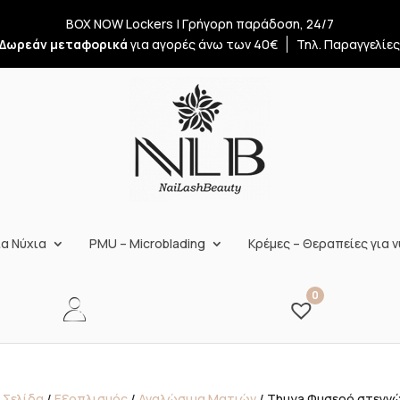
BOX NOW Lockers | Γρήγορη παράδοση, 24/7
Δωρεάν μεταφορικά
για αγορές άνω των 40€
Τηλ. Παραγγελίε
α Νύχια
PMU – Microblading
Κρέμες – Θεραπείες για ν
0
 Σελίδα
/
Εξοπλισμός
/
Αναλώσιμα Ματιών
/ Thuya Φυσερό στεγν