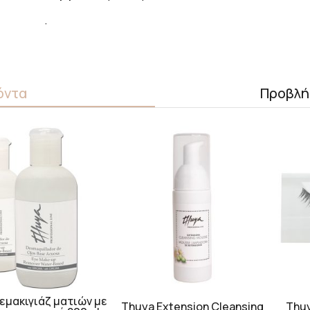
.
όντα
Προβλή
εμακιγιάζ ματιών με
Thuya Extension Cleansing
Thu