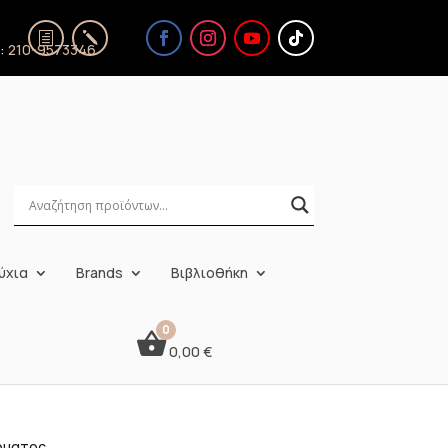
ς:
210-9573346
ύχια
Brands
Βιβλιοθήκη
0,00
€
ώματος