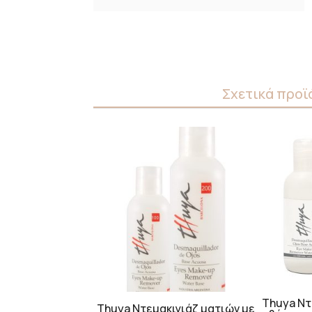
Σχετικά προϊ
Thuya Ντ
Thuya Ντεμακιγιάζ ματιών με