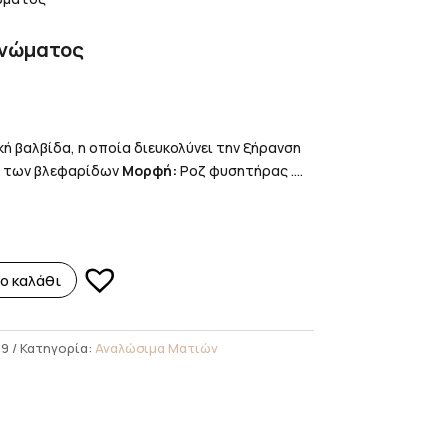
γνώματος
 βαλβίδα, η οποία διευκολύνει την ξήρανση
ν των βλεφαρίδων
Μορφή:
Ροζ φυσητήρας ....
ο καλάθι
19
Κατηγορία:
Αναλώσιμα Ματιών