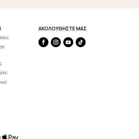
Η
ΑΚΟΛΟΥΘΗΣΤΕ ΜΑΣ
σεις
ση
ς
γίες
εως