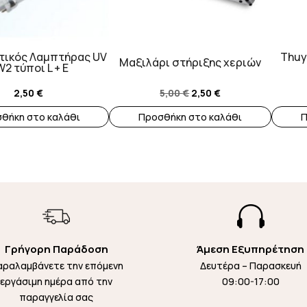
τικός Λαμπτήρας UV
Thuya
Μαξιλάρι στήριξης χεριών
2 τύποι L + E
Original
Η
2,50
€
5,00
€
2,50
€
price
τρέχουσα
θήκη στο καλάθι
Προσθήκη στο καλάθι
Π
was:
τιμή
5,00 €.
είναι:
2,50 €.

Γρήγορη Παράδοση
Άμεση Εξυπηρέτηση
αραλαμβάνετε την επόμενη
Δευτέρα – Παρασκευή
εργάσιμη ημέρα από την
09:00-17:00
παραγγελία σας