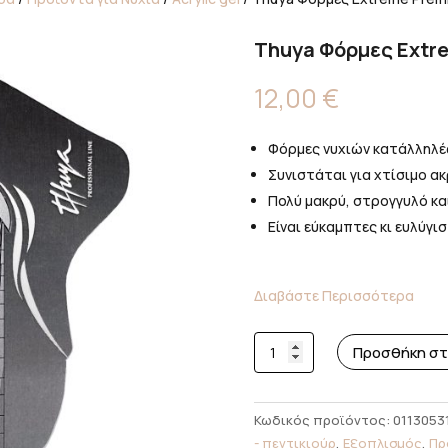
Thuya Φόρμες Extr
12,00
€
Φόρμες νυχιών κατάλληλές
Συνιστάται για χτίσιμο ακρυ
Πολύ μακρύ, στρογγυλό και
Είναι εύκαμπτες κι ευλύγι
Διαβάστε Περισσότερα
Thuya
Προσθήκη στ
Φόρμες
Extreme
Premium
Κωδικός προϊόντος:
0113053
200
- πεντικιούρ
,
Εξοπλισμός
,
Πρ