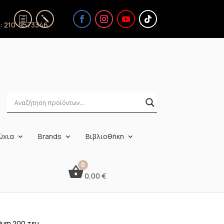
ς:
210-9573346
ύχια
Brands
Βιβλιοθήκη
0,00
€
um 200 τεμ.