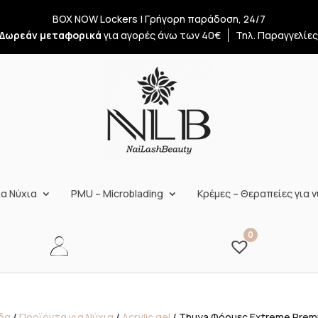
BOX NOW Lockers | Γρήγορη παράδοση, 24/7
Δωρεάν μεταφορικά
για αγορές άνω των 40€
Τηλ. Παραγγελίε
α Νύχια
PMU – Microblading
Κρέμες – Θεραπείες για ν
0
δα
/
Προϊόντα για Νύχια
/
Acrylic gel
/ Thuya Φόρμες Extreme Premi