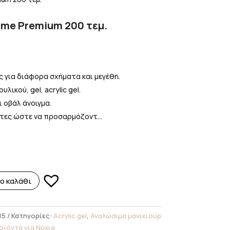
eme Premium 200 τεμ.
 για διάφορα σχήματα και μεγέθη.
λικού, gel, acrylic gel.
 οβάλ άνοιγμα.
στες ώστε να προσαρμόζοντ...
ο καλάθι
15
Κατηγορίες:
Acrylic gel
,
Αναλώσιμα μανικιούρ
οϊόντα για Νύχια