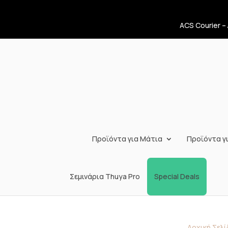
ACS Courier –
Προϊόντα για Μάτια
Προϊόντα γι
Σεμινάρια Thuya Pro
Special Deals
Αρχική Σελί