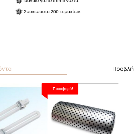
Ιδανικό για extreme νύχια.
Συσκευασία 200 τεμαχίων.
όντα
Προβλή
Προσφορά!