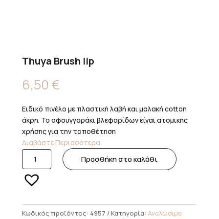
Thuya Brush lip
6,50
€
Ειδικό πινέλο με πλαστική λαβή και μαλακή cotton
άκρη. Το σφουγγαράκι βλεφαρίδων είναι ατομικής
χρήσης για την τοποθέτηση
Διαβάστε Περισσότερα
Thuya
Προσθήκη στο καλάθι
Brush
lip
ποσότητα
Κωδικός προϊόντος:
4957
Κατηγορία:
Αναλώσιμα