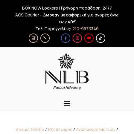
BOX NOW Lockers | Γρήγορη παράδοση, 24/7
ACS Courier –
Δωρεάν μεταφορικά
για αγορές άνω
των 40€
Τηλ. Παραγγελίες:
210-9573346
Αρχική Σελίδα
/
Εξοπλισμός
/
Αναλώσιμα Ματιών
/