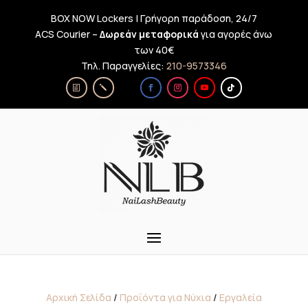
BOX NOW Lockers | Γρήγορη παράδοση, 24/7
ACS Courier –
Δωρεάν μεταφορικά
για αγορές άνω
των 40€
Τηλ. Παραγγελίες:
210-9573346
Αρχική Σελίδα
/
Προϊόντα για Νύχια
/
Εργαλεία