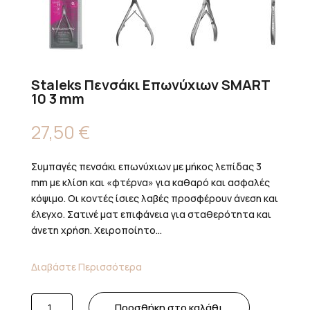
Staleks Πενσάκι Επωνύχιων SMART
10 3 mm
27,50
€
Συμπαγές πενσάκι επωνύχιων με μήκος λεπίδας 3
mm με κλίση και «φτέρνα» για καθαρό και ασφαλές
κόψιμο. Οι κοντές ίσιες λαβές προσφέρουν άνεση και
έλεγχο. Σατινέ ματ επιφάνεια για σταθερότητα και
άνετη χρήση. Χειροποίητο...
Διαβάστε Περισσότερα
Staleks
Προσθήκη στο καλάθι