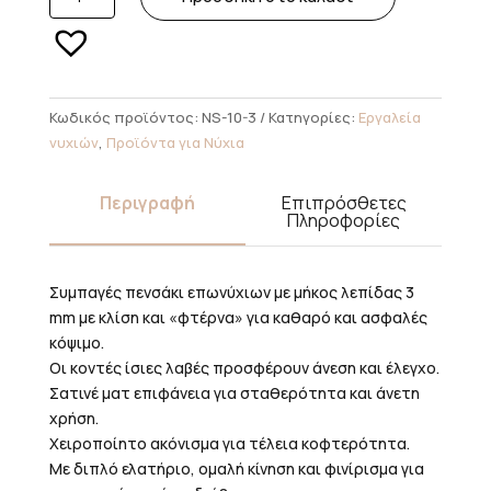
Πενσάκι
Επωνύχιων
SMART
10
3
Κωδικός προϊόντος:
NS-10-3
Κατηγορίες:
Εργαλεία
mm
νυχιών
,
Προϊόντα για Νύχια
ποσότητα
Περιγραφή
Επιπρόσθετες
Πληροφορίες
Συμπαγές πενσάκι επωνύχιων με μήκος λεπίδας 3
mm με κλίση και «φτέρνα» για καθαρό και ασφαλές
κόψιμο.
Οι κοντές ίσιες λαβές προσφέρουν άνεση και έλεγχο.
Σατινέ ματ επιφάνεια για σταθερότητα και άνετη
χρήση.
Χειροποίητο ακόνισμα για τέλεια κοφτερότητα.
Με διπλό ελατήριο, ομαλή κίνηση και φινίρισμα για