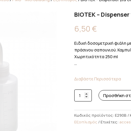
BIOTEK – Dispenser
6,50
€
Ειδική δοσομετρική φιάλη μ
πράσινου σαπουνιού. Καμπυ
Χωρητικότητα 250 ml
...
Διαβάστε Περισσότερα
BIOTEK
Προσθήκη στ
-
Dispenser
για
Κωδικός προϊόντος:
E290B
Green
Εξοπλισμός
Ετικέτες:
acces
Soap