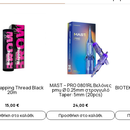
MAST – PRO 0801RL Βελόνες
pping Thread Black
BIOTEK
pmu Ø 0.25mm στρογγυλό
20m
Taper: 5mm (20pcs)
15,00
€
24,00
€
θήκη στο καλάθι
Προσθήκη στο καλάθι
Π