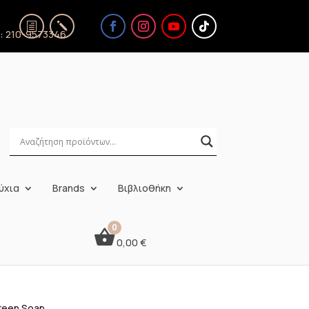
ς:
210-9573346
ύχια
Brands
Βιβλιοθήκη
0,00
€
Green Soap