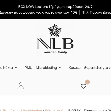
BOX NOW Lockers | Γρήγορη παράδοση, 24/7
Δωρεάν μεταφορικά
για αγορές άνω των 40€
Τηλ. Παραγγελίε
α Νύχια
PMU – Microblading
Κρέμες – Θεραπείες για ν
0
ελίδα
/
PMU - Microblading
/
Εξοπλισμός
/ BIOTEK – Dispenser για 