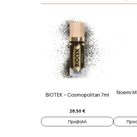
Noemi Ma
BIOTEK – Cosmopolitan 7ml
28,50
€
Προβολή
Προσ