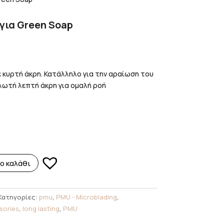
 για Green Soap
ε κυρτή άκρη. Κατάλληλο για την αραίωση του
λωτή λεπτή άκρη για ομαλή ροή
ο καλάθι
Κατηγορίες:
pmu
,
PMU - Microblading
,
sories
,
long lasting
,
PMU