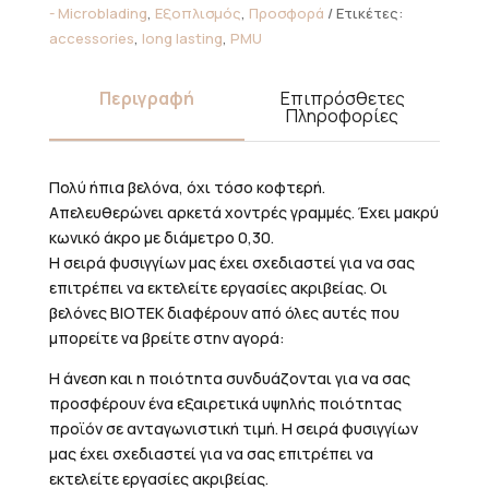
0,30
- Microblading
,
Εξοπλισμός
,
Προσφορά
Ετικέτες:
Long
accessories
,
long lasting
,
PMU
Taper
(20pcs)
Περιγραφή
Επιπρόσθετες
ποσότητα
Πληροφορίες
Πολύ ήπια βελόνα, όχι τόσο κοφτερή.
Απελευθερώνει αρκετά χοντρές γραμμές. Έχει μακρύ
κωνικό άκρο με διάμετρο 0,30.
Η σειρά φυσιγγίων μας έχει σχεδιαστεί για να σας
επιτρέπει να εκτελείτε εργασίες ακριβείας. Οι
βελόνες BIOTEK διαφέρουν από όλες αυτές που
μπορείτε να βρείτε στην αγορά:
Η άνεση και η ποιότητα συνδυάζονται για να σας
προσφέρουν ένα εξαιρετικά υψηλής ποιότητας
προϊόν σε ανταγωνιστική τιμή. Η σειρά φυσιγγίων
μας έχει σχεδιαστεί για να σας επιτρέπει να
εκτελείτε εργασίες ακριβείας.