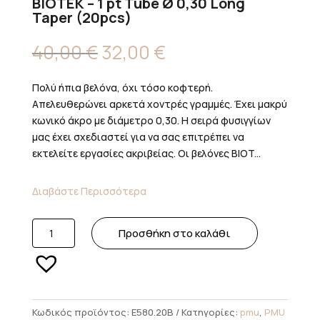
BIOTEK – 1 pt Tube Ø 0,30 Long
Taper (20pcs)
Original
Η
40,00
€
32,00
€
price
τρέχουσα
was:
τιμή
Πολύ ήπια βελόνα, όχι τόσο κοφτερή.
40,00 €.
είναι:
Απελευθερώνει αρκετά χοντρές γραμμές. Έχει μακρύ
32,00 €.
κωνικό άκρο με διάμετρο 0,30. Η σειρά φυσιγγίων
μας έχει σχεδιαστεί για να σας επιτρέπει να
εκτελείτε εργασίες ακριβείας. Οι βελόνες BIOT...
Διαβάστε Περισσότερα
BIOTEK
Προσθήκη στο καλάθι
-
1
pt
Tube
Ø
Κωδικός προϊόντος:
E580.20B
Κατηγορίες:
pmu
,
PMU