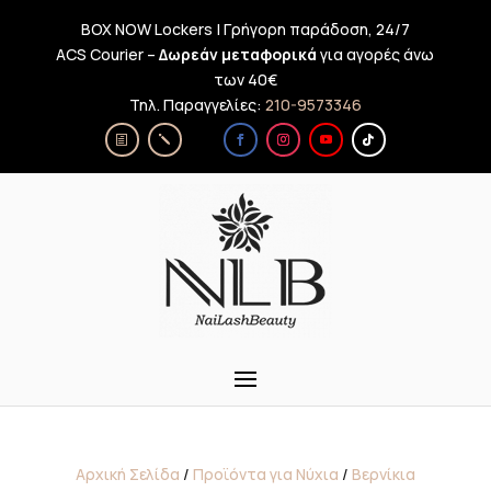
BOX NOW Lockers | Γρήγορη παράδοση, 24/7
ACS Courier –
Δωρεάν μεταφορικά
για αγορές άνω
των 40€
Τηλ. Παραγγελίες:
210-9573346
Αρχική Σελίδα
/
Προϊόντα για Νύχια
/
Βερνίκια