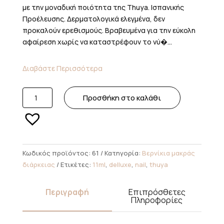
με την μοναδική ποιότητα της Thuya. Ισπανικής
Προέλευσης. Δερματολογικά ελεγμένα, δεν
προκαλούν ερεθισμούς. Βραβευμένα για την εύκολη
αφαίρεση χωρίς να καταστρέφουν το νύ�...
Διαβάστε Περισσότερα
61.
Προσθήκη στο καλάθι
Thuya
Deluxe
Cotton
Malva
11ml
Κωδικός προϊόντος:
61
Κατηγορία:
Βερνίκια μακράς
ποσότητα
διάρκειας
Ετικέτες:
11ml
,
delluxe
,
nail
,
thuya
Περιγραφή
Επιπρόσθετες
Πληροφορίες